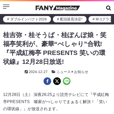
Menu
# ダブルインパクト2026
# 配信延長決定!
# M-1グラ
桂吉弥・桂そうば・桂ぽんぽ娘・笑
福亭笑利が、豪華“べしゃり”合戦!
『平成紅梅亭 PRESENTS 笑いの環
状線』12月28日放送!
2024-12-27
ニュース
お知らせ
12月28日（土） 深夜26:25より読売テレビにて『平成紅梅
亭PRESENTS 噺家がべしゃりでまぁるく解決！「笑い
の環状線」』が放送されます。