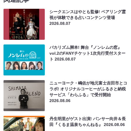
シークエンスはやとも監修! ペアリング霊
視が体験できる占いコンテンツ登場
2026.08.07
バカリズム脚本! 舞台『ノンレムの窓』
vol.2のFANYチケット1次先行受付スター
ト
2026.08.07
ニューヨーク・嶋佐が地元富士吉田市とコ
ラボ! オリジナルコーヒーがふるさと納税
サービス「わらふる」で受付開始
2026.08.06
丹生明里がゲスト出演! パンサー向井＆長
田『くるま温泉ちゃんねる』
2026.08.06