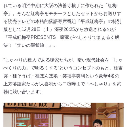
れている明治中期に大阪の法善寺横丁に作られた「紅梅
亭」。そんな紅梅亭をモチーフとしたセットからお送りす
る読売テレビの本格的落語寄席番組『平成紅梅亭』の特別
版として12月28日（土）深夜26:25から放送されるのが
『平成紅梅亭PRESENTS 噺家がべしゃりでまぁるく解
決！「笑いの環状線」』。
“しゃべりの達人である噺家たちが、暗い現代社会を「しゃ
べくりの力」で明るくする”というコンセプトのもと、桂吉
弥・桂そうば・桂ぽんぽ娘・笑福亭笑利という豪華4名の
上方落語家たちが大喜利から口喧嘩まで「べしゃり」を武
器に競い合います。