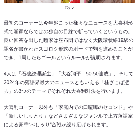
©ytv
最初のコーナーは今年起こった様々なニュースを大喜利形
式で噺家ならではの独自の目線で斬っていくというもの。
良い回答を出した噺家は座布団ではなく大阪環状線19駅の
駅名が書かれたスゴロク形式のボードで駒を進めることが
でき、1周したらゴールというルールが説明されます。
4人は「石破総理誕生」「大谷翔平 50-50達成」、そして
2024年の落語界最大のニュースともいえる「桂ざこば逝
去」の3つのテーマでそれぞれ大喜利対決を行います。
大喜利コーナー以外も「家庭内での口喧嘩のセコンド」や
「新しいしりとり」などさまざまなジャンルで上方落語家
による豪華“べしゃり”合戦が繰り広げられます。