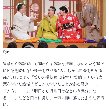
©ytv
冒頭から落語家にも関わらず落語を披露しないという状況
に困惑を隠せない様子を見せる4人。しかし司会を務める
森たけしにより「笑いの環状線は略すと“笑線”」という言
葉を聞いた途端「どこかで聞いたことがある響き……」
「夕方に……」「明日から月曜日やなという気分にな
る……」などと口々に発し、一気に腑に落ちたような表情
に。