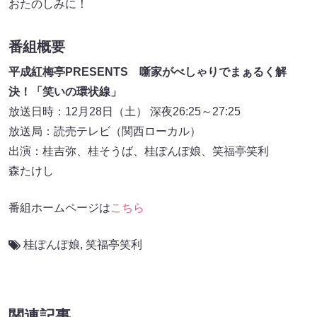
おたのしみに！
番組概要
平成紅梅亭PRESENTS 噺家がべしゃりでまぁるく解
決！「笑いの環状線」
放送日時：12月28日（土） 深夜26:25～27:25
放送局：読売テレビ（関西ローカル）
出演：桂吉弥、桂そうば、桂ぽんぽ娘、笑福亭笑利
森たけし
番組ホームページは
こちら
桂ぽんぽ娘
,
笑福亭笑利
関連記事