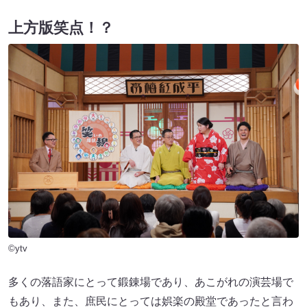
上方版笑点！？
©ytv
多くの落語家にとって鍛錬場であり、あこがれの演芸場で
もあり、また、庶民にとっては娯楽の殿堂であったと言わ