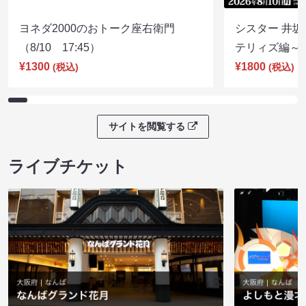
ヨネダ2000のおトーク座右衛門
シスター 井坂
（8/10 17:45）
テリィズ編～（8
¥1300
¥1800
(税込)
(税込)
サイトを閲覧する
ライブチケット