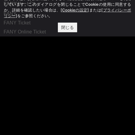
FANYサービス
しています。このダイアログを閉じることでCookieの使用に同意する
か、詳細を確認したい場合は、
[Cookieの設定]
または
[プライバシーポ
FANY
リシー]
をご参照ください。
FANY Ticket
閉じる
FANY Online Ticket
FANY Channel
FANY Crowdfunding
FANY Mall
FANY Commu
法務・規約
プライバシーポリシー
反社会的勢力排除宣言
会社情報
吉本興業株式会社