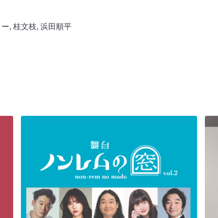
ター
,
桂文枝
,
浜田順平