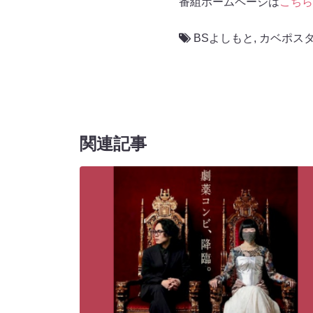
番組ホームページは
こちら
BSよしもと
,
カベポス
関連記事