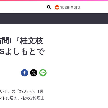
Search Form
Search
問!『桂文枝
BSよしもとで
！』の「#73」が、1月
ントに迎え、雄大な鈴鹿山