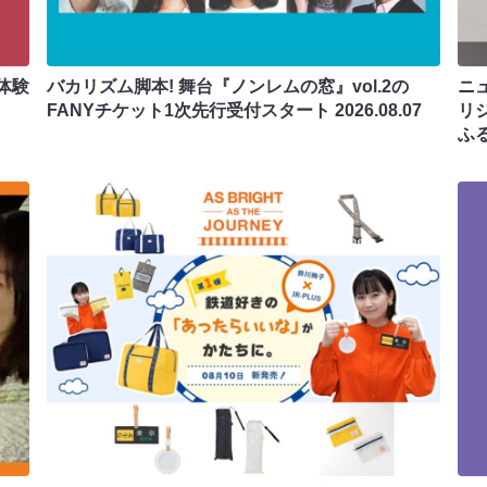
体験
バカリズム脚本! 舞台『ノンレムの窓』vol.2の
ニ
FANYチケット1次先行受付スタート
2026.08.07
リ
ふ