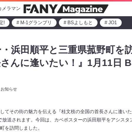
カメラマン
定!
# M-1グランプリ
# BSよしもと
# JO1
・浜田順平と三重県菰野町を訪
さんに逢いたい！』1月11日 
お知らせ
してその街の魅力を伝える『桂文枝の全国の首長さんに逢いたい
とで放送されます。今回は、カベポスターの浜田順平をアシスタ
町を訪問しました。