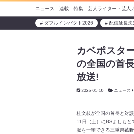
ニュース
連載
特集
芸人ライター・芸人
# ダブルインパクト2026
# 配信延長決
カベポスター
の全国の首長
放送!
2025-01-10
ニュース
桂文枝が全国の首長と対談
11日（土）にBSよしも
脈を一望できる三重県菰野