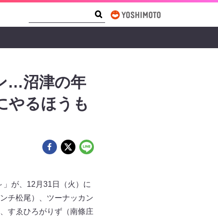
Search Form
Search
ン…沼津の年
にやるほうも
～」が、12月31日（火）に
ンチ松尾）、ツーナッカン
、すゑひろがりず（南條庄