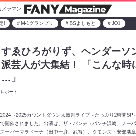
カメラマン
定!
# M-1グランプリ
# BSよしもと
# JO1
、すゑひろがりず、ヘンダーソ
派芸人が大集結！ 「こんな時
……」
レポート
024→2025カウントダウン太鼓判ライブ～たっぷり2時間SP
で開催されました。出演は、ザ・パンチ（パンチ浜崎、ノーパ
スーパーマラドーナ（田中一彦、武智）、タモンズ・安部浩章