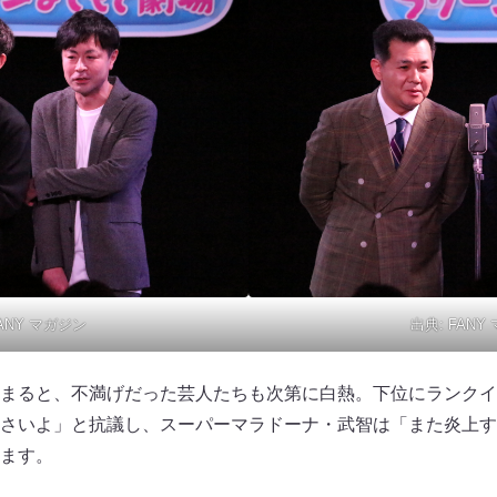
ANY マガジン
出典:
FANY
まると、不満げだった芸人たちも次第に白熱。下位にランクイ
さいよ」と抗議し、スーパーマラドーナ・武智は「また炎上す
ます。