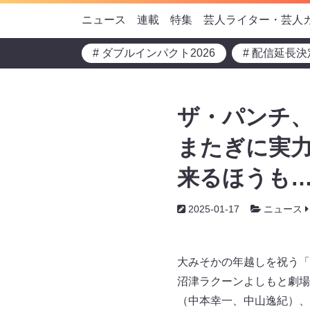
ニュース
連載
特集
芸人ライター・芸人
# ダブルインパクト2026
# 配信延長決
ザ・パンチ
またぎに実力
来るほうも
2025-01-17
ニュース
大みそかの年越しを祝う「2
沼津ラクーンよしもと劇場
（中本幸一、中山逸紀）、