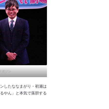
 マガジン
ンしたななまがり・初瀬は
るやん」と本気で落胆する