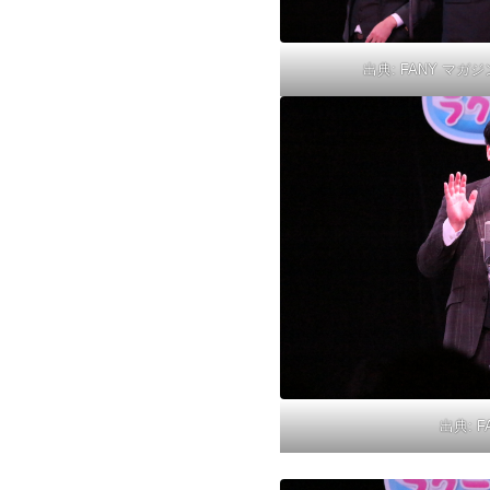
出典:
FANY マガジ
出典:
F