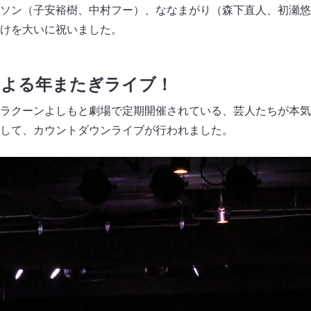
ソン（子安裕樹、中村フー）、ななまがり（森下直人、初瀬悠
けを大いに祝いました。
による年またぎライブ！
ラクーンよしもと劇場で定期開催されている、芸人たちが本気
して、カウントダウンライブが行われました。