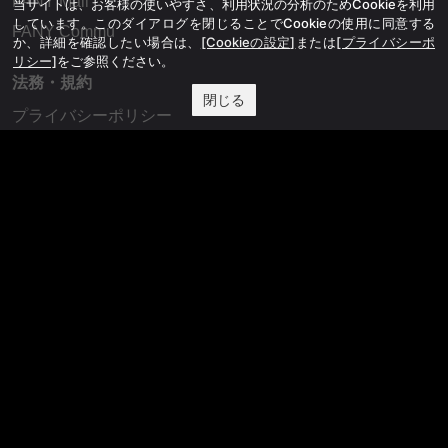
FANY Mall
当サイトは、お客様の使いやすさ、利用状況の分析のためCookieを利用
しています。このダイアログを閉じることでCookieの使用に同意する
FANY Commu
か、詳細を確認したい場合は、
[Cookieの設定]
または
[プライバシーポ
リシー]
をご参照ください。
法務・規約
閉じる
プライバシーポリシー
反社会的勢力排除宣言
会社情報
吉本興業株式会社
お問い合わせ
その他
よしもとニュースセンターアーカイブ
©YOSHIMOTO KOGYO, All Rights Reserved.