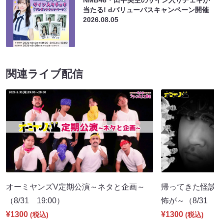
NMB48・田中美空のサイン入りチェキが
当たる! dバリューパスキャンペーン開催
2026.08.05
関連ライブ配信
オーミヤンズV定期公演～ネタと企画～
帰ってきた怪談
（8/31 19:00）
怖が～（8/31 2
¥1300
¥1300
(税込)
(税込)