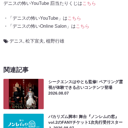
デニスの怖いYouTube 罰当たりくじは
こちら
・「デニスの怖いYouTube」は
こちら
・「デニスの怖いOnline Salon」は
こちら
デニス
,
松下宣夫
,
植野行雄
関連記事
シークエンスはやとも監修! ペアリング霊
視が体験できる占いコンテンツ登場
2026.08.07
バカリズム脚本! 舞台『ノンレムの窓』
vol.2のFANYチケット1次先行受付スター