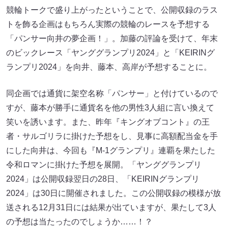
競輪トークで盛り上がったということで、公開収録のラス
トを飾る企画はもちろん実際の競輪のレースを予想する
「パンサー向井の夢企画！」。加藤の評論を受けて、年末
のビックレース「ヤンググランプリ2024」と「KEIRINグ
ランプリ2024」を向井、藤本、高岸が予想することに。
同企画では通貨に架空名称「パンサー」と付けているので
すが、藤本が勝手に通貨名を他の男性3人組に言い換えて
笑いを誘います。また、昨年『キングオブコント』の王
者・サルゴリラに掛けた予想をし、見事に高額配当金を手
にした向井は、今回も『M-1グランプリ』連覇を果たした
令和ロマンに掛けた予想を展開。「ヤンググランプリ
2024」は公開収録翌日の28日、「KEIRINグランプリ
2024」は30日に開催されました。この公開収録の模様が放
送される12月31日には結果が出ていますが、果たして3人
の予想は当たったのでしょうか……！？