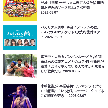
登場! ｢明星 一平ちゃん夜店の焼そば 関西
風お好み焼ソース味｣コラボ発売
2026.08.07
バカリズム脚本! 舞台『ノンレムの窓』
vol.2のFANYチケット1次先行受付スター
ト
2026.08.07
森三中・大島＆ガンバレルーヤ“MyM”新
曲はあの伝説アニメとのコラボ! 作曲家が
絶賛「だれが歌っているんですか? 素晴ら
しい歌声だ!」
2026.08.07
小嶋花梨が“卒業後初”ワンマンライブで
10曲熱唱! 「やっぱりステージに立ってる
この瞬間が好き」
2026.08.07