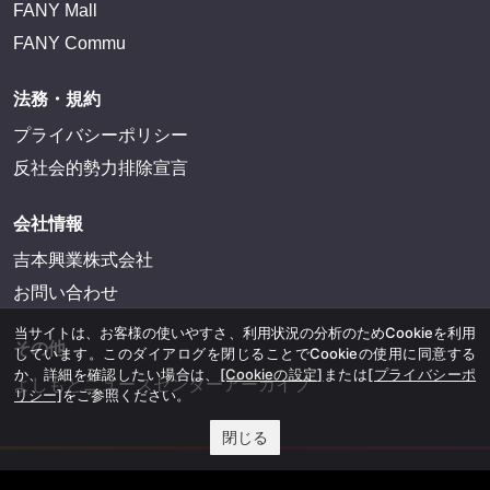
FANY Mall
FANY Commu
法務・規約
プライバシーポリシー
反社会的勢力排除宣言
会社情報
吉本興業株式会社
お問い合わせ
当サイトは、お客様の使いやすさ、利用状況の分析のためCookieを利用
その他
しています。このダイアログを閉じることでCookieの使用に同意する
か、詳細を確認したい場合は、
[Cookieの設定]
または
[プライバシーポ
よしもとニュースセンターアーカイブ
リシー]
をご参照ください。
閉じる
©YOSHIMOTO KOGYO, All Rights Reserved.