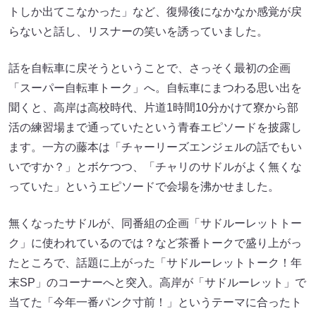
トしか出てこなかった」など、復帰後になかなか感覚が戻
らないと話し、リスナーの笑いを誘っていました。
話を自転車に戻そうということで、さっそく最初の企画
「スーパー自転車トーク」へ。自転車にまつわる思い出を
聞くと、高岸は高校時代、片道1時間10分かけて寮から部
活の練習場まで通っていたという青春エピソードを披露し
ます。一方の藤本は「チャーリーズエンジェルの話でもい
いですか？」とボケつつ、「チャリのサドルがよく無くな
っていた」というエピソードで会場を沸かせました。
無くなったサドルが、同番組の企画「サドルーレットトー
ク」に使われているのでは？など茶番トークで盛り上がっ
たところで、話題に上がった「サドルーレットトーク！年
末SP」のコーナーへと突入。高岸が「サドルーレット」で
当てた「今年一番パンク寸前！」というテーマに合ったト