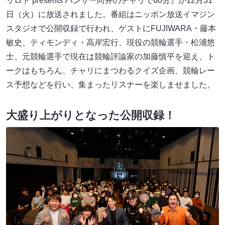
リロト presents パンサー向井のチャリで60分』が12月31
日（火）に放送されました。番組はニッポン放送イマジン
スタジオで公開収録で行われ、ゲストにFUJIWARA・藤本
敏史、ティモンディ・高岸宏行、現役の競輪選手・松浦悠
士、元競輪選手で現在は競輪評論家の加藤慎平を迎え、ト
ークはもちろん、チャリにまつわるクイズ企画、競輪レー
ス予想などを行い、集まったリスナーを楽しませました。
大盛り上がりとなった公開収録！