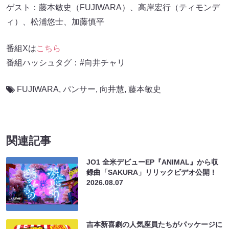
ゲスト：藤本敏史（FUJIWARA）、高岸宏行（ティモンデ
ィ）、松浦悠士、加藤慎平
番組Xは
こちら
番組ハッシュタグ：#向井チャリ
FUJIWARA
,
パンサー
,
向井慧
,
藤本敏史
関連記事
JO1 全米デビューEP『ANIMAL』から収
録曲「SAKURA」リリックビデオ公開！
2026.08.07
吉本新喜劇の人気座員たちがパッケージに