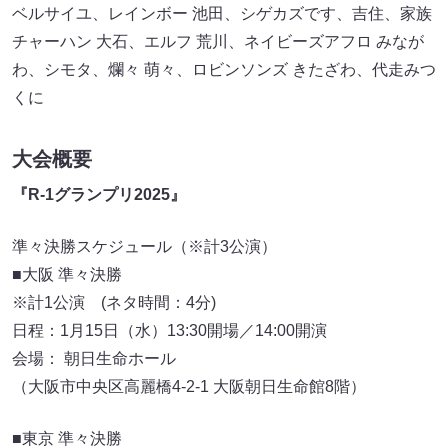
ベルサイユ、レインボー 池田、シゲカズです、吉住、家族
チャーハン 大石、エルフ 荒川、ネイビーズアフロ みなが
わ、シモタ、爛々 萌々、ロビンソンズ きたざわ、代走みつ
くに
大会概要
『R-1グランプリ2025』
準々決勝スケジュール（※計3公演）
■大阪 準々決勝
※計1公演 (ネタ時間：4分)
日程：1月15日（水）13:30開場／14:00開演
会場： 朝日生命ホール
（大阪市中央区高麗橋4-2-1 大阪朝日生命館8階）
■東京 準々決勝