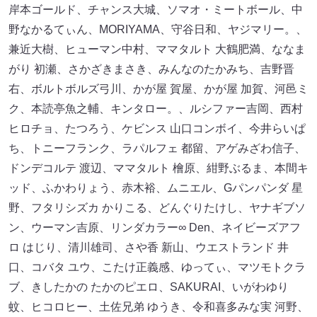
岸本ゴールド、チャンス大城、ソマオ・ミートボール、中
野なかるてぃん、MORIYAMA、守谷日和、ヤジマリー。、
兼近大樹、ヒューマン中村、ママタルト 大鶴肥満、ななま
がり 初瀬、さかざきまさき、みんなのたかみち、吉野晋
右、ボルトボルズ弓川、かが屋 賀屋、かが屋 加賀、河邑ミ
ク、本読亭魚之輔、キンタロー。、ルシファー吉岡、西村
ヒロチョ、たつろう、ケビンス 山口コンボイ、今井らいぱ
ち、トニーフランク、ラパルフェ 都留、アゲみざわ信子、
ドンデコルテ 渡辺、ママタルト 檜原、紺野ぶるま、本間キ
ッド、ふかわりょう、赤木裕、ムニエル、Gパンパンダ 星
野、フタリシズカ かりこる、どんぐりたけし、ヤナギブソ
ン、ウーマン吉原、リンダカラー∞ Den、ネイビーズアフ
ロ はじり、清川雄司、さや香 新山、ウエストランド 井
口、コバタ ユウ、こたけ正義感、ゆってぃ、マツモトクラ
ブ、きしたかの たかのピエロ、SAKURAI、いがわゆり
蚊、ヒコロヒー、土佐兄弟 ゆうき、令和喜多みな実 河野、