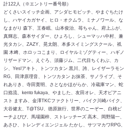
計122人（※エントリー番号順）
どくさいスイッチ企画、アシダヒモビッチ、やまぐちたけ
し、ハヤイカガヤイ、ヒロ・オクムラ、ミナノワール、な
なまがり 森下、王春眠、山本俊治、苺ちゃん、府上ふが、
真輝志、森本サイダー、ひょろし、シューマッハ中村、兼
光タカシ、ZAZY、晃太朗、本多スイミングスクール、祇
園 木﨑、ホロッコこまり、ロイヤルミゾグティー、ハギノ
リザードマン、えぐろ、須藤ジム、二代目ちくわぶ、カ
シ、Yes!アキト、トンツカタン 黒川、誇、レイザーラモン
RG、田津原理音、トンツカタン お抹茶、サノライブ、そ
れありき、寺田寛明、さとなかほがらか、冷蔵庫マン、蛇
口捻流、kento fukaya、やました、友田オレ、天才ピアニ
スト ますみ、金澤TKCファクトリー、バイク川崎バイク、
大谷健太、T@TSU、徳原旅行、世界のこーぞー、白桃ピ
ーチよぴぴ、馬場園梓、ストレッチーズ 高木、岡野陽一、
あさひ、トレンディエンジェル たかし、サツマカワRPG、