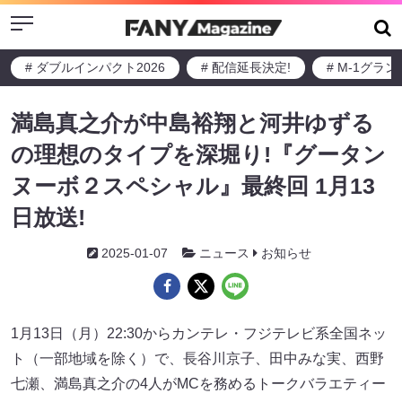
Menu
# ダブルインパクト2026
# 配信延長決定!
# M-1グラ
満島真之介が中島裕翔と河井ゆずる
の理想のタイプを深堀り!『グータン
ヌーボ２スペシャル』最終回 1月13
日放送!
2025-01-07
ニュース
お知らせ
1月13日（月）22:30からカンテレ・フジテレビ系全国ネッ
ト（一部地域を除く）で、長谷川京子、田中みな実、西野
七瀬、満島真之介の4人がMCを務めるトークバラエティー