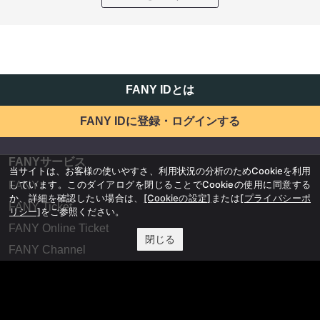
FANY IDとは
FANY IDに登録・ログインする
FANYサービス
当サイトは、お客様の使いやすさ、利用状況の分析のためCookieを利用
しています。このダイアログを閉じることでCookieの使用に同意する
FANY
か、詳細を確認したい場合は、
[Cookieの設定]
または
[プライバシーポ
FANY Ticket
リシー]
をご参照ください。
FANY Online Ticket
閉じる
FANY Channel
FANY Crowdfunding
FANY Mall
FANY Commu