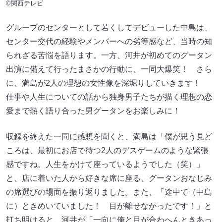
©関西テレビ
グループのセンターとして若くしてデビューした中島は、
センター交代の経験やメンバーへの劣等感など、当時の知
られざる苦悩を語ります。一方、河井が初めてのグータン
出演に備えて行ったまさかの行動に、一同大爆笑！ さら
に、満島が2人の理想の女性像を深堀りしていきます！
仕事や人生についての話から独身男子たちが描く理想の恋
愛まで熱く語り合った男グータンをお楽しみに！
収録を終えた一同に感想を聞くと、満島は「僕が思う見ど
ころは、最初にお店で待つ2人のデスゲームのような緊張
感ですね。人生をかけて座っているようでした（笑）」
と、店に着いた人から好きな席に座る、グータンおなじみ
の席選びの場面を振り返りました。また、「途中で（中島
に）ときめいていました！ 目が離せなかったです！」と
打ち明けると、河井が「一向に俺と目が合わへんときあっ