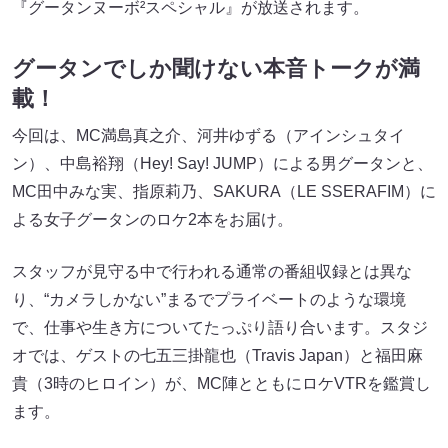
『グータンヌーボ²スペシャル』が放送されます。
グータンでしか聞けない本音トークが満
載！
今回は、MC満島真之介、河井ゆずる（アインシュタイ
ン）、中島裕翔（Hey! Say! JUMP）による男グータンと、
MC田中みな実、指原莉乃、SAKURA（LE SSERAFIM）に
よる女子グータンのロケ2本をお届け。
スタッフが見守る中で行われる通常の番組収録とは異な
り、“カメラしかない”まるでプライベートのような環境
で、仕事や生き方についてたっぷり語り合います。スタジ
オでは、ゲストの七五三掛龍也（Travis Japan）と福田麻
貴（3時のヒロイン）が、MC陣とともにロケVTRを鑑賞し
ます。