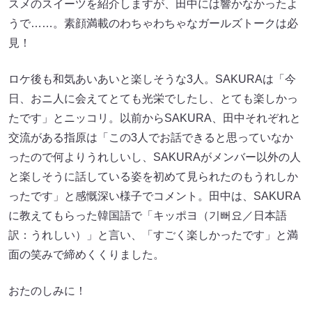
スメのスイーツを紹介しますが、田中には響かなかったよ
うで……。素顔満載のわちゃわちゃなガールズトークは必
見！
ロケ後も和気あいあいと楽しそうな3人。SAKURAは「今
日、おニ人に会えてとても光栄でしたし、とても楽しかっ
たです」とニッコリ。以前からSAKURA、田中それぞれと
交流がある指原は「この3人でお話できると思っていなか
ったので何よりうれしいし、SAKURAがメンバー以外の人
と楽しそうに話している姿を初めて見られたのもうれしか
ったです」と感慨深い様子でコメント。田中は、SAKURA
に教えてもらった韓国語で「キッポヨ（기뻐요／日本語
訳：うれしい）」と言い、「すごく楽しかったです」と満
面の笑みで締めくくりました。
おたのしみに！