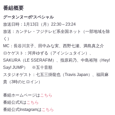
番組概要
グータンヌーボ²スペシャル
放送日時：1月13日（月）22:30～23:24
放送：カンテレ・フジテレビ系全国ネット（一部地域を除
く）
MC：長谷川京子、田中みな実、西野七瀬、満島真之介
ロケゲスト：河井ゆずる（アインシュタイン）、
SAKURA（LE SSERAFIM）、指原莉乃、中島裕翔（Hey!
Say! JUMP） ※五十音順
スタジオゲスト：七五三掛龍也（Travis Japan）、福田麻
貴（3時のヒロイン）
番組ホームページは
こちら
番組公式Xは
こちら
番組公式Instagramは
こちら