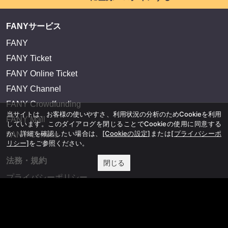
FANYサービス
FANY
FANY Ticket
FANY Online Ticket
FANY Channel
FANY Crowdfunding
当サイトは、お客様の使いやすさ、利用状況の分析のためCookieを利用
FANY Mall
しています。このダイアログを閉じることでCookieの使用に同意する
か、詳細を確認したい場合は、
[Cookieの設定]
または
[プライバシーポ
FANY Commu
リシー]
をご参照ください。
法務・規約
閉じる
プライバシーポリシー
反社会的勢力排除宣言
会社情報