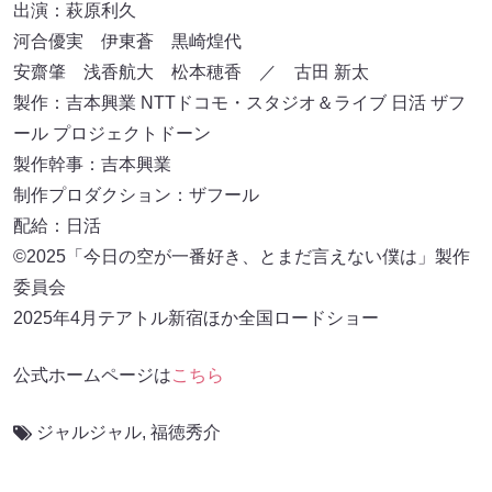
出演：萩原利久
河合優実 伊東蒼 黒崎煌代
安齋肇 浅香航大 松本穂香 ／ 古田 新太
製作：吉本興業 NTTドコモ・スタジオ＆ライブ 日活 ザフ
ール プロジェクトドーン
製作幹事：吉本興業
制作プロダクション：ザフール
配給：日活
©2025「今日の空が一番好き、とまだ言えない僕は」製作
委員会
2025年4月テアトル新宿ほか全国ロードショー
公式ホームページは
こちら
ジャルジャル
,
福徳秀介