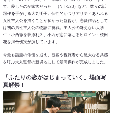
て、愛したのが家族だった」（NHK/23）など、数々の話
題作を手がける大九明子。個性的かつリアリティあふれる
女性主人公を描くことが多かった監督が、恋愛作品として
は初の男性主人公の物語に挑戦。主人公の冴えない大学
生・小西徹を萩原利久、小西が恋に落ちるヒロイン・桜田
花を河合優実が演じています。
今最も話題の俳優を迎え、観客や視聴者から絶大なる共感
を呼ぶ大九監督の新境地にして最高傑作が完成しました。
「ふたりの恋がはじまっていく」場面写
真解禁！