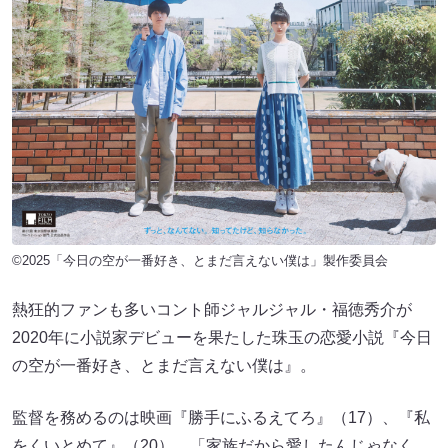
©2025「今日の空が一番好き、とまだ言えない僕は」製作委員会
熱狂的ファンも多いコント師ジャルジャル・福徳秀介が
2020年に小説家デビューを果たした珠玉の恋愛小説『今日
の空が一番好き、とまだ言えない僕は』。
監督を務めるのは映画『勝手にふるえてろ』（17）、『私
をくいとめて』（20）、「家族だから愛したんじゃなく