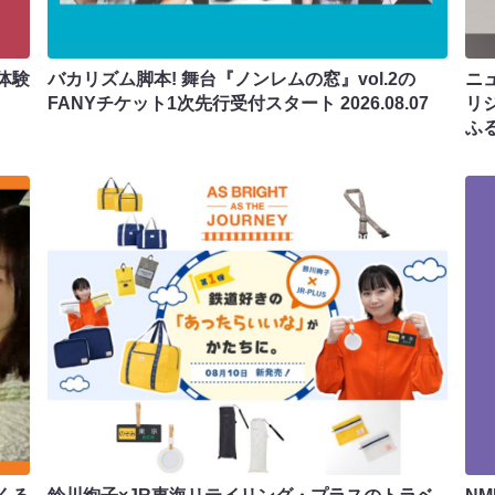
体験
バカリズム脚本! 舞台『ノンレムの窓』vol.2の
ニ
FANYチケット1次先行受付スタート
2026.08.07
リ
ふ