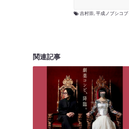
吉村崇
,
平成ノブシコブ
関連記事