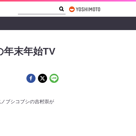
Search Form
Search
の年末年始TV
平成ノブシコブシの吉村崇が