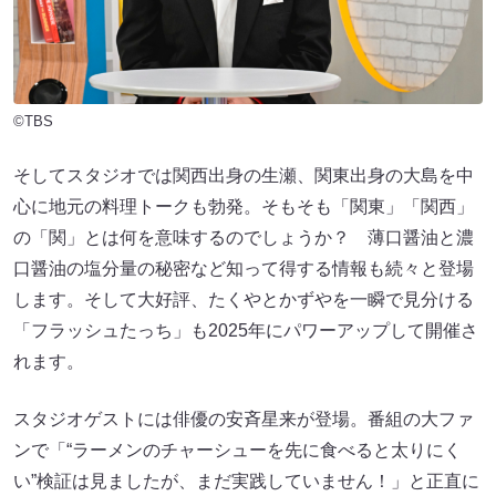
©TBS
そしてスタジオでは関西出身の生瀬、関東出身の大島を中
心に地元の料理トークも勃発。そもそも「関東」「関西」
の「関」とは何を意味するのでしょうか？ 薄口醤油と濃
口醤油の塩分量の秘密など知って得する情報も続々と登場
します。そして大好評、たくやとかずやを一瞬で見分ける
「フラッシュたっち」も2025年にパワーアップして開催さ
れます。
スタジオゲストには俳優の安斉星来が登場。番組の大ファ
ンで「“ラーメンのチャーシューを先に食べると太りにく
い”検証は見ましたが、まだ実践していません！」と正直に