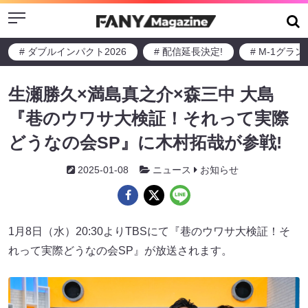
Menu
# ダブルインパクト2026
# 配信延長決定!
# M-1グラ
生瀬勝久×満島真之介×森三中 大島
『巷のウワサ大検証！それって実際
どうなの会SP』に木村拓哉が参戦!
2025-01-08
ニュース
お知らせ
1月8日（水）20:30よりTBSにて『巷のウワサ大検証！そ
れって実際どうなの会SP』が放送されます。