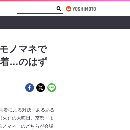
Search Form
Search
とモノマネで
決着…のはず
 両者による対決「あるある
日（火）の大晦日、京都・よ
モノマネ」のどちらが会場