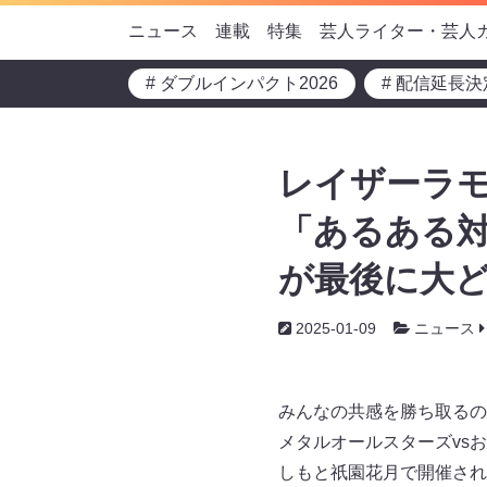
ニュース
連載
特集
芸人ライター・芸人
# ダブルインパクト2026
# 配信延長決
レイザーラモ
「あるある対
が最後に大ど
2025-01-09
ニュース
みんなの共感を勝ち取るの
メタルオールスターズvsお
しもと祇園花月で開催され