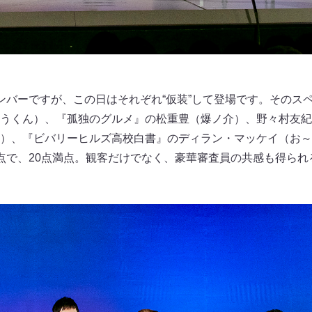
ンバーですが、この日はそれぞれ“仮装”して登場です。そのス
うくん）、『孤独のグルメ』の松重豊（爆ノ介）、野々村友紀
）、『ビバリーヒルズ高校白書』のディラン・マッケイ（お～
点で、20点満点。観客だけでなく、豪華審査員の共感も得られ