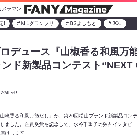
カメラマン
定!
# M-1グランプリ
# BSよしもと
# JO1
プロデュース『山椒香る和風万
ンド新製品コンテスト“NEXT 
お知らせ
椒香る和風万能だし」が、第20回松山ブランド新製品コンテスト“
しました。金賞受賞を記念して、水谷千重子の独占インタビュ
届けします。