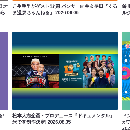
 オ
丹生明里がゲスト出演! パンサー向井＆長田『くる
鈴
わら
ま温泉ちゃんねる』
2026.08.06
ル
!
松本人志企画・プロデュース『ドキュメンタル』
ド
米で初制作決定!
2026.08.05
が
202