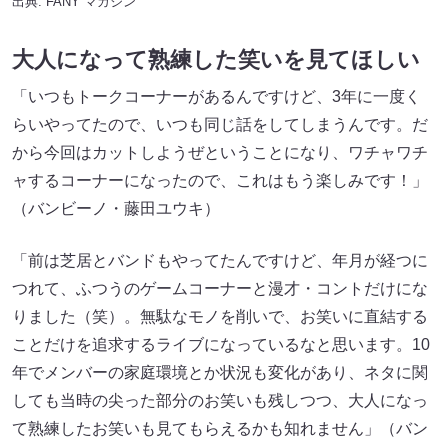
出典:
FANY マガジン
大人になって熟練した笑いを見てほしい
「いつもトークコーナーがあるんですけど、3年に一度く
らいやってたので、いつも同じ話をしてしまうんです。だ
から今回はカットしようぜということになり、ワチャワチ
ャするコーナーになったので、これはもう楽しみです！」
（バンビーノ・藤田ユウキ）
「前は芝居とバンドもやってたんですけど、年月が経つに
つれて、ふつうのゲームコーナーと漫才・コントだけにな
りました（笑）。無駄なモノを削いで、お笑いに直結する
ことだけを追求するライブになっているなと思います。10
年でメンバーの家庭環境とか状況も変化があり、ネタに関
しても当時の尖った部分のお笑いも残しつつ、大人になっ
て熟練したお笑いも見てもらえるかも知れません」（バン