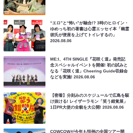
“エロ”と“怖い”が融合!? 3時のヒロイン・
ゆめっち初の著書は心霊エッセイ本「幽霊
彼氏が便座を上げてトイレするの」
2026.08.06
ME:I、4TH SINGLE『花咲く道』発売記
念スペシャルイベントを開催! 初の試みと
なる「花咲く道」Cheering Guide収録会
などを実施!
2026.08.06
【密着】分刻みのスケジュールで広島を駆
け抜ける! レイザーラモン「笑う錯覚展」
1日PR大使の全貌を大公開!
2026.08.06
COWCOWが今年も恒例の全国ツアー開