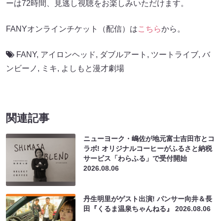
ーは72時間、見逃し視聴をお楽しみいただけます。
FANYオンラインチケット（配信）は
こちら
から。
FANY
,
アイロンヘッド
,
ダブルアート
,
ツートライブ
,
バ
ンビーノ
,
ミキ
,
よしもと漫才劇場
関連記事
ニューヨーク・嶋佐が地元富士吉田市とコ
ラボ! オリジナルコーヒーがふるさと納税
サービス「わらふる」で受付開始
2026.08.06
丹生明里がゲスト出演! パンサー向井＆長
田『くるま温泉ちゃんねる』
2026.08.06