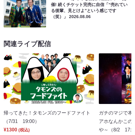
催! 続くチケット完売に自信「“売れてい
る後輩、見とけよ”という感じです
（笑）」
2026.08.06
関連ライブ配信
帰ってきた！タモンズのフードファイト
ガチのマジで本
（7/31 19:00）
アホなんかこの
¥1300
や～（8/2 17:
(税込)