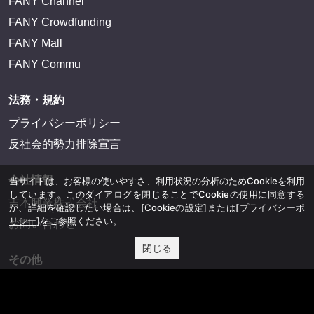
FANY Channel
FANY Crowdfunding
FANY Mall
FANY Commu
法務・規約
プライバシーポリシー
反社会的勢力排除宣言
会社情報
当サイトは、お客様の使いやすさ、利用状況の分析のためCookieを利用
しています。このダイアログを閉じることでCookieの使用に同意する
吉本興業株式会社
か、詳細を確認したい場合は、
[Cookieの設定]
または
[プライバシーポ
リシー]
をご参照ください。
お問い合わせ
閉じる
その他
よしもとニュースセンターアーカイブ