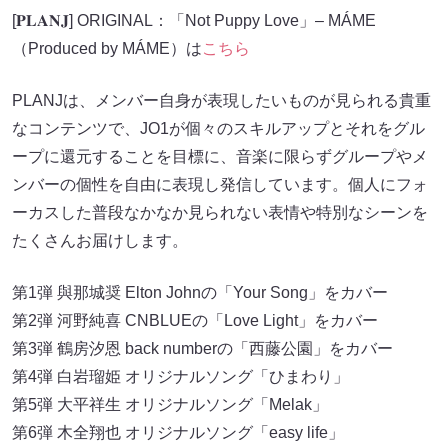
[𝐏𝐋𝐀𝐍𝐉] ORIGINAL：「Not Puppy Love」– MÁME
（Produced by MÁME）は
こちら
PLANJは、メンバー自身が表現したいものが見られる貴重
なコンテンツで、JO1が個々のスキルアップとそれをグル
ープに還元することを目標に、音楽に限らずグループやメ
ンバーの個性を自由に表現し発信しています。個人にフォ
ーカスした普段なかなか見られない表情や特別なシーンを
たくさんお届けします。
第1弾 與那城奨 Elton Johnの「Your Song」をカバー
第2弾 河野純喜 CNBLUEの「Love Light」をカバー
第3弾 鶴房汐恩 back numberの「西藤公園」をカバー
第4弾 白岩瑠姫 オリジナルソング「ひまわり」
第5弾 大平祥生 オリジナルソング「Melak」
第6弾 木全翔也 オリジナルソング「easy life」