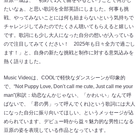
豆原一成は、「初めて1人で曲をやるということで何かし
たいなぁ、と思い歌詞を全部英語にしました。何事も挑
戦、やってみないことには何も始まらないという気持ちで
チャレンジしてみたのでたくさん聴いてもらえると嬉しい
です。歌詞にも少し大人になった自分の想いが入っている
ので注目してみてください！ 2025年も日々全力で過ごし
ます！」と、自身の新たな挑戦と制作に対する意気込みを
熱く語りました。
Music Videoは、COOLで軽快なダンスシーンが印象的
で、“Not Puppy Love, Don’t call me cute, Just call me your
man”(和訳：幼恋なんかじゃない、「かわいい」なんて呼
ばないで、「君の男」って呼んでくれ)という歌詞には大人
になった自分に振り向いてほしい、というメッセージが込
められています、デビュー時から益々魅力的な男性になる
豆原の姿を表現している作品となっています。