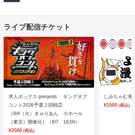
ライブ配信チケット
求人ボックス presents キングオブ
しみちゃむ寄席（
コント2026予選２回戦②
¥1500
(税込)
［8/4（火）きゅりあん 小ホール
（東京）開催分］（8/7 18:00）
¥2500
(税込)