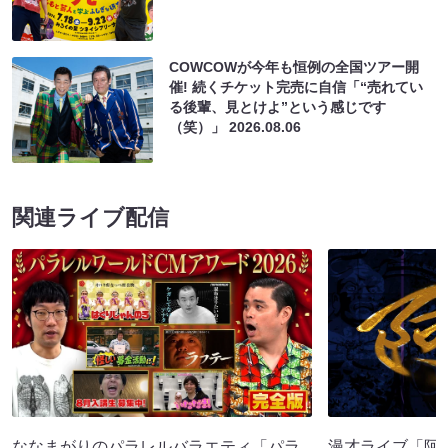
COWCOWが今年も恒例の全国ツアー開
催! 続くチケット完売に自信「“売れてい
る後輩、見とけよ”という感じです
（笑）」
2026.08.06
関連ライブ配信
ななまがりのパラレルバラエティ「パラ
漫才ライブ「阿吽」