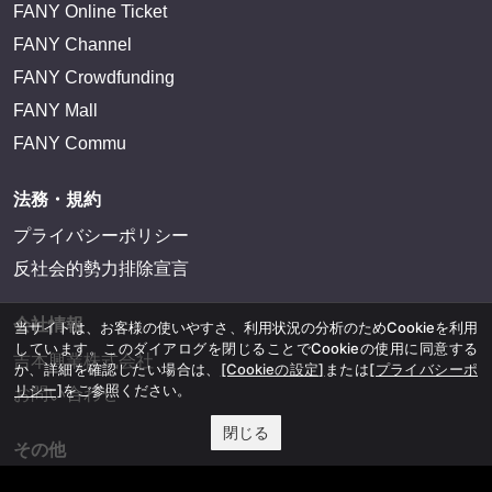
FANY Online Ticket
FANY Channel
FANY Crowdfunding
FANY Mall
FANY Commu
法務・規約
プライバシーポリシー
反社会的勢力排除宣言
会社情報
当サイトは、お客様の使いやすさ、利用状況の分析のためCookieを利用
しています。このダイアログを閉じることでCookieの使用に同意する
吉本興業株式会社
か、詳細を確認したい場合は、
[Cookieの設定]
または
[プライバシーポ
リシー]
をご参照ください。
お問い合わせ
閉じる
その他
よしもとニュースセンターアーカイブ