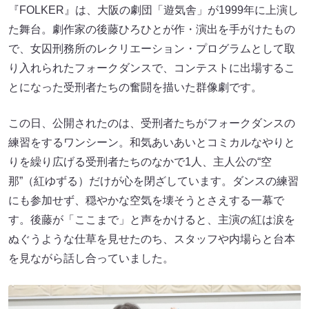
『FOLKER』は、大阪の劇団「遊気舎」が1999年に上演し
た舞台。劇作家の後藤ひろひとが作・演出を手がけたもの
で、女囚刑務所のレクリエーション・プログラムとして取
り入れられたフォークダンスで、コンテストに出場するこ
とになった受刑者たちの奮闘を描いた群像劇です。
この日、公開されたのは、受刑者たちがフォークダンスの
練習をするワンシーン。和気あいあいとコミカルなやりと
りを繰り広げる受刑者たちのなかで1人、主人公の“空
那”（紅ゆずる）だけが心を閉ざしています。ダンスの練習
にも参加せず、穏やかな空気を壊そうとさえする一幕で
す。後藤が「ここまで」と声をかけると、主演の紅は涙を
ぬぐうような仕草を見せたのち、スタッフや内場らと台本
を見ながら話し合っていました。