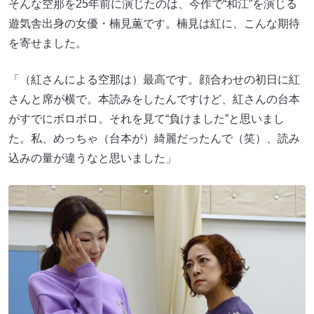
そんな空那を25年前に演じたのは、今作で“和江”を演じる
遊気舎出身の女優・楠見薫です。楠見は紅に、こんな期待
を寄せました。
「（紅さんによる空那は）最高です。顔合わせの初日に紅
さんと席が横で。本読みをしたんですけど、紅さんの台本
がすでにボロボロ。それを見て“負けました”と思いまし
た。私、めっちゃ（台本が）綺麗だったんで（笑）、読み
込みの量が違うなと思いました」