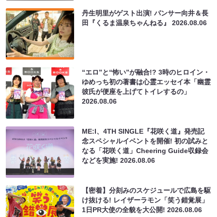
丹生明里がゲスト出演! パンサー向井＆長
田『くるま温泉ちゃんねる』
2026.08.06
“エロ”と“怖い”が融合!? 3時のヒロイン・
ゆめっち初の著書は心霊エッセイ本「幽霊
彼氏が便座を上げてトイレするの」
2026.08.06
ME:I、4TH SINGLE『花咲く道』発売記
念スペシャルイベントを開催! 初の試みと
なる「花咲く道」Cheering Guide収録会
などを実施!
2026.08.06
【密着】分刻みのスケジュールで広島を駆
け抜ける! レイザーラモン「笑う錯覚展」
1日PR大使の全貌を大公開!
2026.08.06