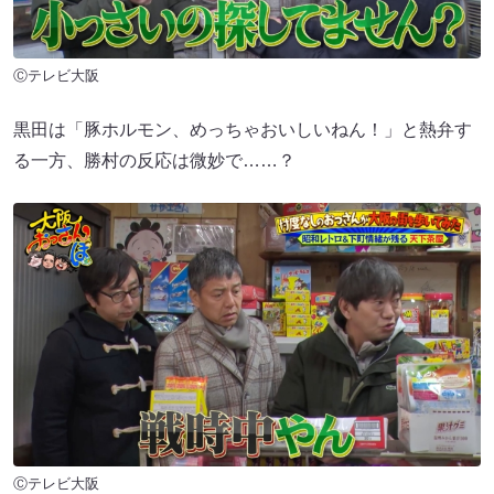
Ⓒテレビ大阪
黒田は「豚ホルモン、めっちゃおいしいねん！」と熱弁す
る一方、勝村の反応は微妙で……？
Ⓒテレビ大阪