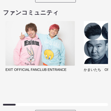
ノンタンのハッ
８月本公演（8/1～8/23）
わくピクニック
08/08 08:30 開場 09:00 開演
08/08 09:30 開
サイトを閲覧する
クラウドファンディング
サイトを閲覧する
ファンコミュニティ