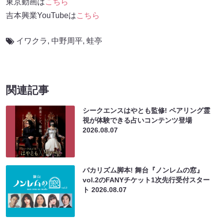
東京動画は
こちら
吉本興業YouTubeは
こちら
イワクラ
,
中野周平
,
蛙亭
関連記事
シークエンスはやとも監修! ペアリング霊
視が体験できる占いコンテンツ登場
2026.08.07
バカリズム脚本! 舞台『ノンレムの窓』
vol.2のFANYチケット1次先行受付スター
ト
2026.08.07