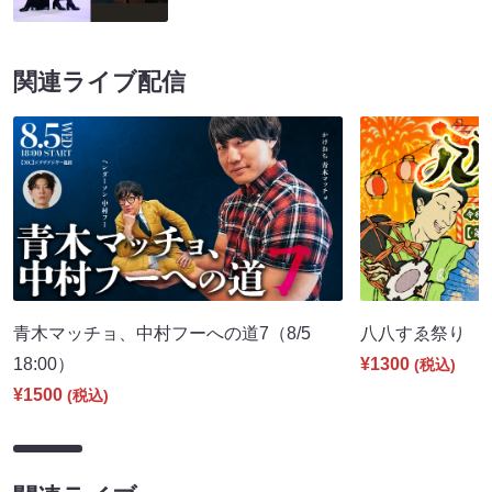
関連ライブ配信
青木マッチョ、中村フーへの道7（8/5
八八すゑ祭り 寄席
18:00）
¥1300
(税込)
¥1500
(税込)