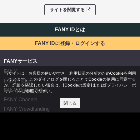
サイトを閲覧する
FANY IDとは
FANY IDに登録・ログインする
FANYサービス
FANY
当サイトは、お客様の使いやすさ、利用状況の分析のためCookieを利用
しています。このダイアログを閉じることでCookieの使用に同意する
FANY Ticket
か、詳細を確認したい場合は、
[Cookieの設定]
または
[プライバシーポ
FANY Online Ticket
リシー]
をご参照ください。
FANY Channel
閉じる
FANY Crowdfunding
FANY Mall
FANY Commu