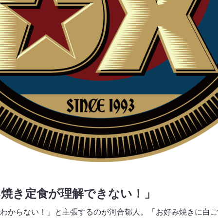
み焼き定食が理解できない！」
わからない！」と主張するのが河合郁人。「お好み焼きに白ご