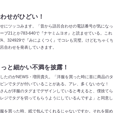
合わせがひどい！
せにツッコみます。「昔から語呂合わせの電話番号が気になっ
ブ21とか783-640で『ナヤミムヨオ』と読ませている。こ
VA、324929で『みによくつく』でコレも完璧。けどむちゃく
呂合わせを発表していきます。
ょっと細かい不満を披露！
したのがNEWS・増田貴久。「洋服を買った時に首に商品の
ピンでタグが付いていることがある。アレ、多くないかな！ 
さんが洋服のタグまでデザインしていると考えると、僕捨てら
レジでタグを切ってもらうようにしているんですよ」と同意し
服を買った時、紙で包んでくれるじゃないですか。それを留め