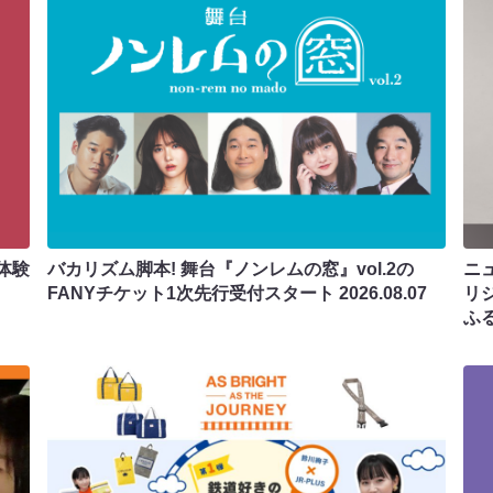
体験
バカリズム脚本! 舞台『ノンレムの窓』vol.2の
ニ
FANYチケット1次先行受付スタート
2026.08.07
リ
ふ