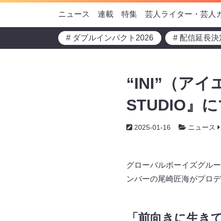
ニュース
連載
特集
芸人ライター・芸人
# ダブルインパクト2026
# 配信延長決
“INI”（ア
STUDIO
2025-01-16
ニュース
グローバルボーイズグル
ンバーの尾崎匠海がプ
「前向きに生き