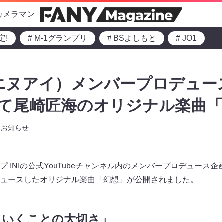
カメラマン
定!
# M-1グランプリ
# BSよしもと
# JO1
イエヌアイ）メンバープロデュー
』にて尾崎匠海のオリジナル楽曲「
お知らせ
ープ INIの公式YouTubeチャンネル内のメンバープロデュース企画
ロデュースしたオリジナル楽曲「幻想」が公開されました。
ていくことの大切さ」