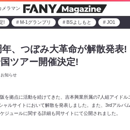
カメラマン
定!
# M-1グランプリ
# BSよしもと
# JO1
周年、つぼみ大革命が解散発表!
国ツアー開催決定!
お知らせ
阪を拠点に活動を続けてきた、吉本興業所属の7人組アイドル
ィシャルサイトにおいて解散を発表しました。また、3rdアルバ
ケジュールに関する詳細も同サイトにて公開されました。