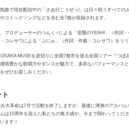
気曲で現在配信中の「さあ行こうぜっ!」は日々戦うすべての
やコミックソングなどを含む全7曲が収録されます。
、プロデューサーのつんく♂による「逆襲のYEAH!」（作詞
・コレサワによる「ぷにゅ」（作詞・作曲：コレサワ）をリリ
OSAKA MUSEを皮切りに全国7都市を巡る全国ツアー『つぼ
感情豊かな歌唱力やダンスが魅力で、多彩なパフォーマンスと
をぜひお楽しみください。
ント
ぼみ大革命は7月で活動を終了しますが、最後に渾身のアルバム
ムは15周年を迎えた私たちの集大成や、今まで関わってくだ
います！