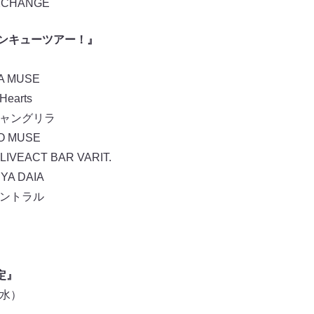
EXCHANGE
センキューツアー！』
 MUSE
arts
シャングリラ
 MUSE
VEACT BAR VARIT.
A DAIA
坂セントラル
定』
（水）