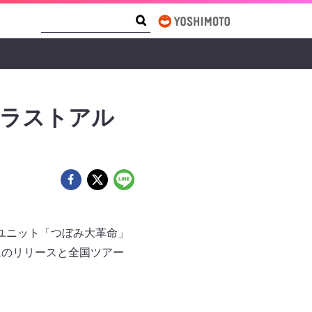
Search Form
Search
 ラストアル
ユニット「つぼみ大革命」
ムのリリースと全国ツアー