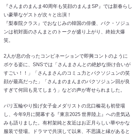
『さんまのまんま40周年も笑顔のまんまSP』では新春らし
い豪華なゲストが次々と出演！
『梨泰院クラス』でおなじみの韓国の俳優、パク・ソジュ
ンは初対面のさんまとのトークが盛り上がり、終始大爆
笑。
2人が息の合ったコンビネーションで即興コントのように
ボケる姿に、SNSでは「さんまさんとの絶妙な掛け合いが
すごい！！」「さんまさんのコミュ力とパクソジュンの笑
顔が最高だった」「さんまのまんまのパクソジュン回が良
すぎて何回も見てしまう」などの声が寄せられました。
パリ五輪やり投げ女子金メダリストの北口榛花も初登場
し、今年9月に開幕する『東京2025 世界陸上』への意気込
みも語りました。有村架純と友近はお正月らしい華やかな
服装で登場。ドラマで共演して以来、不思議と縁があると