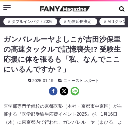
Menu
# ダブルインパクト2026
# 配信延長決定!
# M-1グラ
ガンバレルーヤよしこが吉田沙保里
の高速タックルで記憶喪失!? 受験生
応援に体を張るも「私、なんでここ
にいるんですか？」
2025-01-19
ニュース
レポート
医学部専門予備校の京都医塾（本社・京都市中京区）が主
催する『医学部受験生応援イベント2025』が、1月16日
（木）に東京都内で行われ、ガンバレルーヤ（まひる、よ