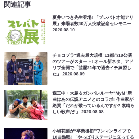
関連記事
夏井いつき先生登場! 「プレバト才能アリ
展」来場者数40万人突破記念セレモニー
2026.08.10
チョコプラ“過去最大規模”11都市19公演
のツアーがスタート! オール新ネタ、アド
リブ全開で「芸歴21年で過去イチ練習し
た」
2026.08.09
森三中・大島＆ガンバレルーヤ“MyM”新
曲はあの伝説アニメとのコラボ! 作曲家が
絶賛「だれが歌っているんですか? 素晴ら
しい歌声だ!」
2026.08.08
小嶋花梨が“卒業後初”ワンマンライブで
10曲熱唱! 「やっぱりステージに立ってる