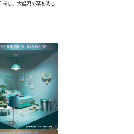
延⻑し、大盛況で幕を閉じ