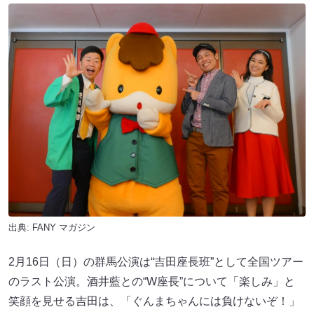
出典:
FANY マガジン
2月16日（日）の群馬公演は“吉田座長班”として全国ツアー
のラスト公演。酒井藍との“W座長”について「楽しみ」と
笑顔を見せる吉田は、「ぐんまちゃんには負けないぞ！」