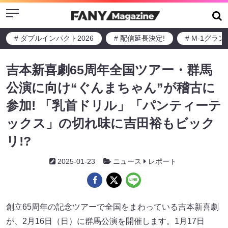
Menu
# ダブルインパクト2026
# 配信延長決定!
# M-1グラ
吉本新喜劇65周年全国ツアー・群馬
公演に向け“ぐんまちゃん”が稽古に
参加! 「乳首ドリル」「パンティーテ
ックス」の切れ味に吉田裕もビック
リ!?
2025-01-23
ニュース
レポート
創立65周年の記念ツアーで全国をまわっている吉本新喜劇
が、2月16日（日）に群馬公演を開催します。1月17日