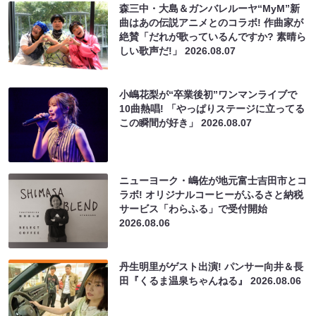
森三中・大島＆ガンバレルーヤ“MyM”新
曲はあの伝説アニメとのコラボ! 作曲家が
絶賛「だれが歌っているんですか? 素晴ら
しい歌声だ!」
2026.08.07
小嶋花梨が“卒業後初”ワンマンライブで
10曲熱唱! 「やっぱりステージに立ってる
この瞬間が好き」
2026.08.07
ニューヨーク・嶋佐が地元富士吉田市とコ
ラボ! オリジナルコーヒーがふるさと納税
サービス「わらふる」で受付開始
2026.08.06
丹生明里がゲスト出演! パンサー向井＆長
田『くるま温泉ちゃんねる』
2026.08.06