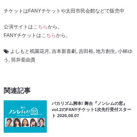
チケットはFANYチケットや太田市民会館などで販売中
公演サイトは
こちら
から。
FANYチケットは
こちら
から。
よしもと祇園花月
,
吉本新喜劇
,
吉田裕
,
地方創生
,
小林ゆ
う
,
筒井亜由貴
関連記事
バカリズム脚本! 舞台『ノンレムの窓』
vol.2のFANYチケット1次先行受付スター
ト
2026.08.07