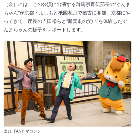
（金）には、この公演に出演する群馬県宣伝部長の“ぐんま
ちゃん”が京都・よしもと祇園花月で稽古に参加。京都にや
ってきて、座長の吉田裕らと“新喜劇の笑い”を体験したぐ
んまちゃんの様子をレポートします。
出典:
FANY マガジン