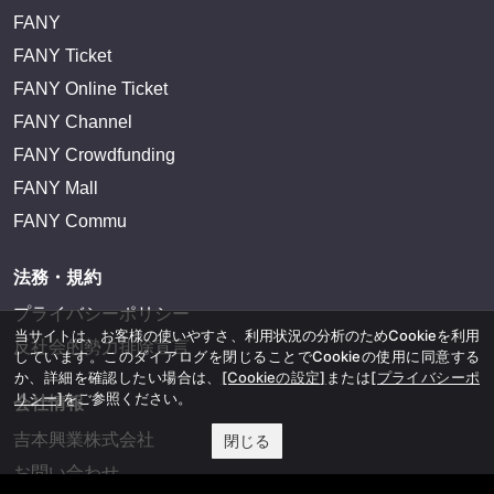
FANY
FANY Ticket
FANY Online Ticket
FANY Channel
FANY Crowdfunding
FANY Mall
FANY Commu
法務・規約
プライバシーポリシー
当サイトは、お客様の使いやすさ、利用状況の分析のためCookieを利用
反社会的勢力排除宣言
しています。このダイアログを閉じることでCookieの使用に同意する
か、詳細を確認したい場合は、
[Cookieの設定]
または
[プライバシーポ
リシー]
をご参照ください。
会社情報
吉本興業株式会社
閉じる
お問い合わせ