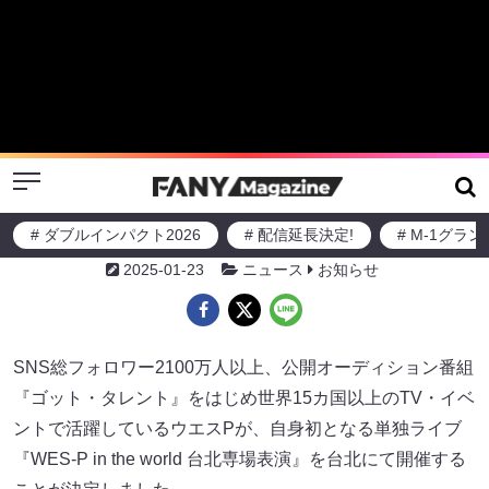
Menu
# ダブルインパクト2026
# 配信延長決定!
# M-1グラ
ウエスP 台北で自身初の単独ライブ
『WES-P in the world 台北専場表
演』開催決定!
2025-01-23
ニュース
お知らせ
SNS総フォロワー2100万人以上、公開オーディション番組
『ゴット・タレント』をはじめ世界15カ国以上のTV・イベ
ントで活躍しているウエスPが、自身初となる単独ライブ
『WES-P in the world 台北専場表演』を台北にて開催する