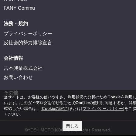
FANY Commu
法務・規約
プライバシーポリシー
反社会的勢力排除宣言
当サイトは、お客様の使いやすさ、利用状況の分析のためCookieを利用
会社情報
います。このダイアログを閉じることでCookieの使用に同意するか、詳
確認したい場合は、
[Cookieの設定]
または
[プライバシーポリシー]
をご
吉本興業株式会社
ください。
お問い合わせ
閉じる
その他
よしもとニュースセンターアーカイブ
©YOSHIMOTO KOGYO, All Rights Reserved.