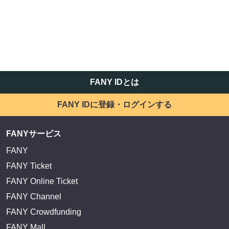
FANY IDとは
FANY IDに登録・ログインする
FANYサービス
FANY
FANY Ticket
FANY Online Ticket
FANY Channel
FANY Crowdfunding
FANY Mall