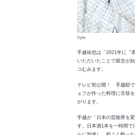
©ytv
手越祐也は「2021年に
いただいたことで親交が始
コむみます。
テレビ初公開！ 手越邸で
ェフが作った料理に舌鼓を
がります。
手越が「日本の芸能界を変
す。日本酒1本を一時間で
らに加速し、程よく酔った