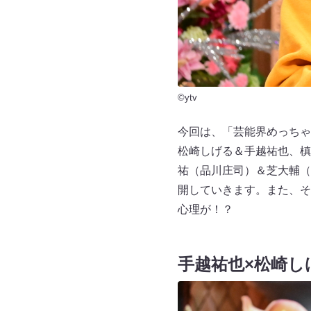
©ytv
今回は、「芸能界めっち
松崎しげる＆手越祐也、槙
祐（品川庄司）＆芝大輔（
開していきます。また、そ
心理が！？
手越祐也×松崎し