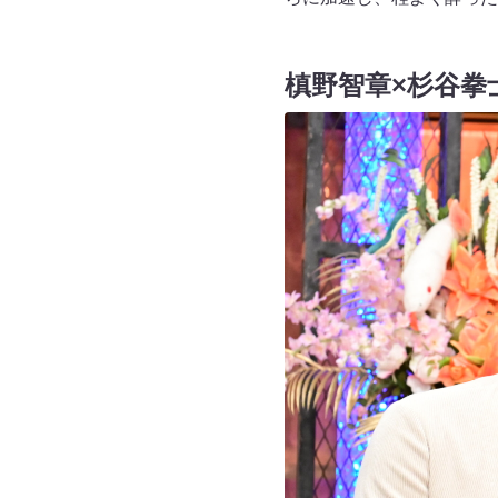
槙野智章×杉谷拳