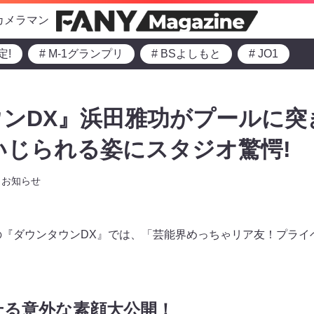
カメラマン
定!
# M-1グランプリ
# BSよしもと
# JO1
ンDX』浜田雅功がプールに突
にいじられる姿にスタジオ驚愕!
お知らせ
からの『ダウンタウンDX』では、「芸能界めっちゃリア友！プラ
せる意外な素顔大公開！