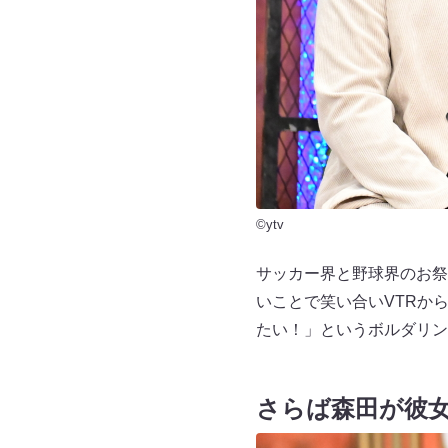
©ytv
サッカー界と野球界のお祭
いことで笑い合いVTRか
たい！」というボルダリン
さらば森田が彼