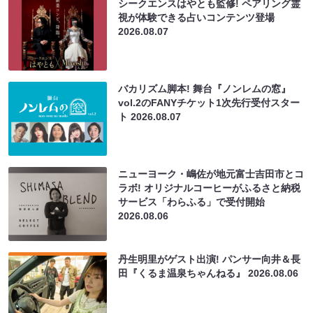
シークエンスはやとも監修! ペアリング霊
視が体験できる占いコンテンツ登場
2026.08.07
バカリズム脚本! 舞台『ノンレムの窓』
vol.2のFANYチケット1次先行受付スター
ト
2026.08.07
ニューヨーク・嶋佐が地元富士吉田市とコ
ラボ! オリジナルコーヒーがふるさと納税
サービス「わらふる」で受付開始
2026.08.06
丹生明里がゲスト出演! パンサー向井＆長
田『くるま温泉ちゃんねる』
2026.08.06