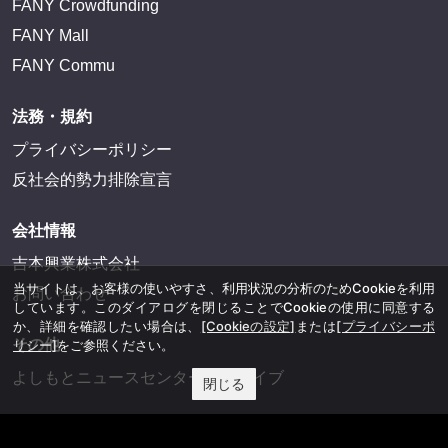
FANY Crowdfunding
FANY Mall
FANY Commu
法務・規約
プライバシーポリシー
反社会的勢力排除宣言
会社情報
吉本興業株式会社
当サイトは、お客様の使いやすさ、利用状況の分析のためCookieを利用
お問い合わせ
しています。このダイアログを閉じることでCookieの使用に同意する
か、詳細を確認したい場合は、
[Cookieの設定]
または
[プライバシーポ
その他
リシー]
をご参照ください。
よしもとニュースセンターアーカイブ
閉じる