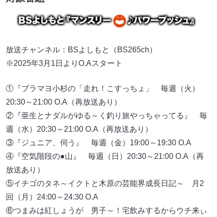
放送チャンネル：BSよしもと（BS265ch）
※2025年3月1日よりO.Aスタート
①『ブラマヨ小杉の「走れ！こすっちょ」 毎週（火）
20:30～21:00 O.A（再放送あり）
②『亜生とナダルがゆる～く釣り旅やっちゃってる』 毎
週（水）20:30～21:00 O.A（再放送あり）
③『ジュニア、伺う』 毎週（金）19:00～19:30 O.A
④『空気階段の●山』 毎週（日）20:30～21:00 O.A（再
放送あり）
⑤イチゴのタネ～イクトと木原の芸能界成長日記～ 月2
回（月）24:00～24:30 O.A
⑥つまみは紅しょうが 男子～！宅飲みするからウチ来ぃ