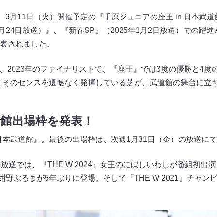
、3月11日（火）開催予定の『千原ジュニアの座王 in 日本武
12月24日放送）』、『新春SP』（2025年1月2日放送）での
表されました。
1年、2023年のファイナリストで、『座王』では3度の優勝と4度
てそのセンスを遺憾なく発揮している芝が、武道館の舞台に立
道館出場枠を発表！
 日本武道館』。最後の出場枠は、次週1月31日（金）の放送に
放送では、『THE W 2024』女王のにぼしいわしが番組初出
勝の紺野ぶるまが5年ぶりに登場。そして『THE W 2021』チ