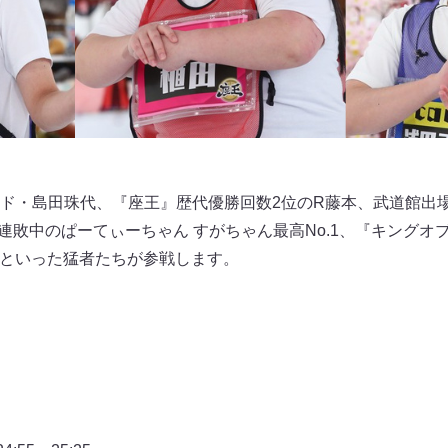
ド・島田珠代、『座王』歴代優勝回数2位のR藤本、武道館出
連敗中のぱーてぃーちゃん すがちゃん最高No.1、『キングオブ
ークといった猛者たちが参戦します。