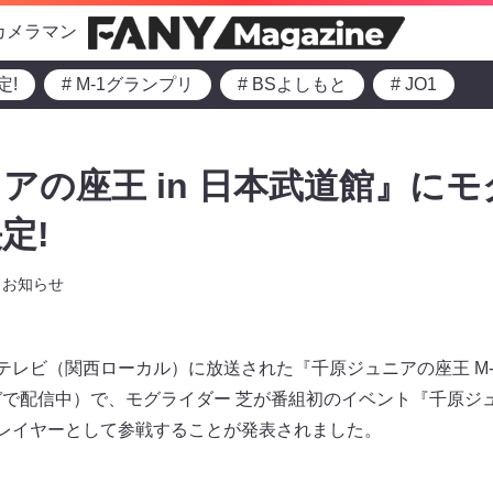
カメラマン
定!
# M-1グランプリ
# BSよしもと
# JO1
アの座王 in 日本武道館』に
定!
お知らせ
テレビ（関西ローカル）に放送された『千原ジュニアの座王 M-
ガで配信中）で、モグライダー 芝が番組初のイベント『千原ジュニ
プレイヤーとして参戦することが発表されました。