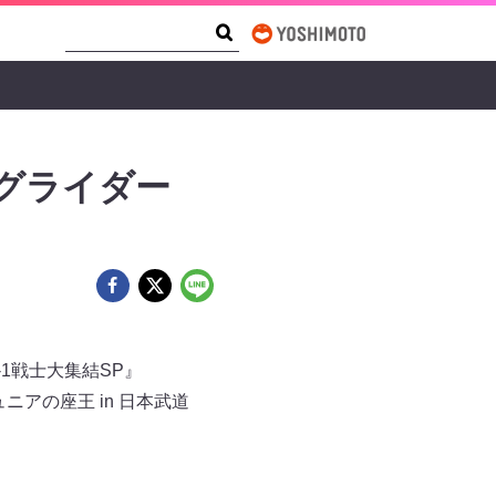
Search Form
Search
モグライダー
1戦士大集結SP』
アの座王 in 日本武道