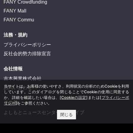
FANY Crowdfunding
FANY Mall
FANY Commu
法務・規約
プライバシーポリシー
反社会的勢力排除宣言
会社情報
吉本興業株式会社
当サイトは、お客様の使いやすさ、利用状況の分析のためCookieを利用
お問い合わせ
しています。このダイアログを閉じることでCookieの使用に同意する
か、詳細を確認したい場合は、
[Cookieの設定]
または
[プライバシーポ
その他
リシー]
をご参照ください。
よしもとニュースセンターアーカイブ
閉じる