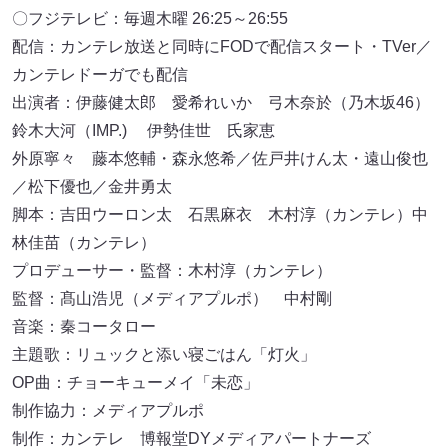
〇フジテレビ：毎週木曜 26:25～26:55
配信：カンテレ放送と同時にFODで配信スタート・TVer／
カンテレドーガでも配信
出演者：伊藤健太郎 愛希れいか 弓木奈於（乃木坂46）
鈴木大河（IMP.) 伊勢佳世 氏家恵
外原寧々 藤本悠輔・森永悠希／佐戸井けん太・遠山俊也
／松下優也／金井勇太
脚本：吉田ウーロン太 石黒麻衣 木村淳（カンテレ）中
林佳苗（カンテレ）
プロデューサー・監督：木村淳（カンテレ）
監督：髙山浩児（メディアプルポ） 中村剛
音楽：秦コータロー
主題歌：リュックと添い寝ごはん「灯火」
OP曲：チョーキューメイ「未恋」
制作協力：メディアプルポ
制作：カンテレ 博報堂DYメディアパートナーズ