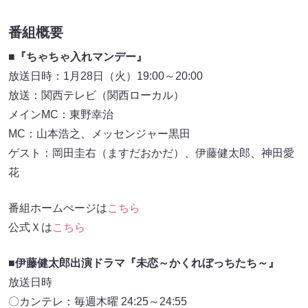
番組概要
■『ちゃちゃ入れマンデー』
放送日時：1月28日（火）19:00～20:00
放送：関西テレビ（関西ローカル）
メインMC：東野幸治
MC：山本浩之、メッセンジャー黒田
ゲスト：岡田圭右（ますだおかだ）、伊藤健太郎、神田愛
花
番組ホームぺージは
こちら
公式Ｘは
こちら
■伊藤健太郎出演ドラマ『未恋～かくれぼっちたち～』
放送日時
〇カンテレ：毎週木曜 24:25～24:55