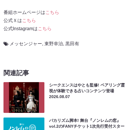
番組ホームページは
こちら
公式Ｘは
こちら
公式Instagramは
こちら
メッセンジャー
,
東野幸治
,
黒田有
関連記事
シークエンスはやとも監修! ペアリング霊
視が体験できる占いコンテンツ登場
2026.08.07
バカリズム脚本! 舞台『ノンレムの窓』
vol.2のFANYチケット1次先行受付スター