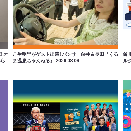
 オ
丹生明里がゲスト出演! パンサー向井＆長田『くる
鈴
わら
ま温泉ちゃんねる』
2026.08.06
ル