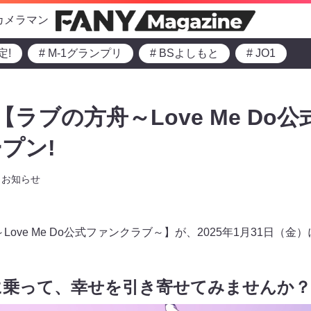
カメラマン
定!
# M-1グランプリ
# BSよしもと
# JO1
 Do【ラブの方舟～Love Me D
プン!
お知らせ
舟～Love Me Do公式ファンクラブ～】が、2025年1月31日
に乗って、幸せを引き寄せてみませんか？