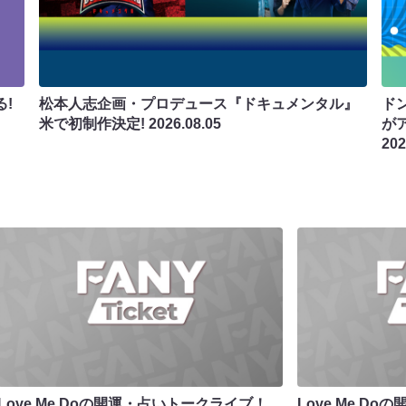
!
松本人志企画・プロデュース『ドキュメンタル』
ド
米で初制作決定!
2026.08.05
が
202
Love Me Doの開運・占いトークライブ！
Love Me D