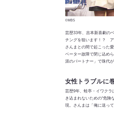
©MBS
芸歴33年、吉本新喜劇の
チングを狙います！？ ア
さんまとの間で起こった愛
ベーター故障で閉じ込めら
涯のパートナー」で珠代が
女性トラブルに
芸歴9年、蛙亭・イワクラ
き込まれないための“危険
現。さんまは「俺に送っ