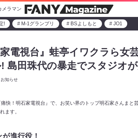
カメラマン
定!
# M-1グランプリ
# BSよしもと
# JO1
石家電視台』蛙亭イワクラら女
! 島田珠代の暴走でスタジオが
お知らせ
6～の『痛快！明石家電視台』で、お笑い界のトップ明石家さんまと
れます。
ンが進行役！