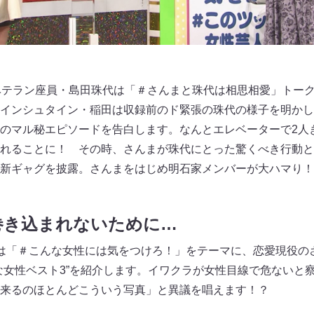
ベテラン座員・島田珠代は「＃さんまと珠代は相思相愛」トー
インシュタイン・稲田は収録前のド緊張の珠代の様子を明かし
のマル秘エピソードを告白します。なんとエレベーターで2人
れることに！ その時、さんまが珠代にとった驚くべき行動と
新ギャグを披露。さんまをはじめ明石家メンバーが大ハマり！
巻き込まれないために…
は「＃こんな女性には気をつけろ！」をテーマに、恋愛現役の
な女性ベスト3”を紹介します。イワクラが女性目線で危ないと
て来るのほとんどこういう写真」と異議を唱えます！？