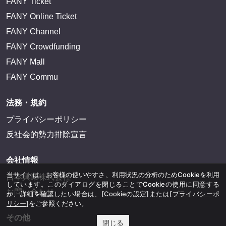
FANY Ticket
FANY Online Ticket
FANY Channel
FANY Crowdfunding
FANY Mall
FANY Commu
法務・規約
プライバシーポリシー
反社会的勢力排除宣言
会社情報
当サイトは、お客様の使いやすさ、利用状況の分析のためCookieを利用
吉本興業株式会社
しています。このダイアログを閉じることでCookieの使用に同意する
お問い合わせ
か、詳細を確認したい場合は、
[Cookieの設定]
または
[プライバシーポ
リシー]
をご参照ください。
その他
閉じる