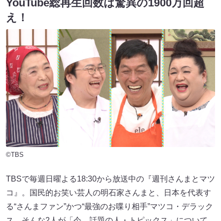
YouTube総再生回数は驚異の1900万回超
え！
©TBS
TBSで毎週日曜よる18:30から放送中の『週刊さんまとマツ
コ』。国民的お笑い芸人の明石家さんまと、日本を代表す
る“さんまファン”かつ“最強のお喋り相手”マツコ・デラック
ス。そんな2人が「今、話題の人・トピックス」について