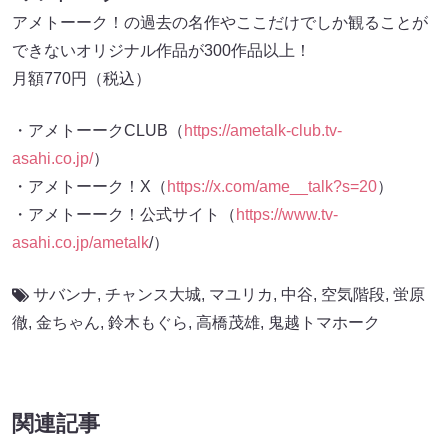
アメトーーク！の過去の名作やここだけでしか観ることが
できないオリジナル作品が300作品以上！
月額770円（税込）
・アメトーークCLUB（
https://ametalk-club.tv-
asahi.co.jp/
）
・アメトーーク！X（
https://x.com/ame__talk?s=20
）
・アメトーーク！公式サイト（
https://www.tv-
asahi.co.jp/ametalk
/）
サバンナ
,
チャンス大城
,
マユリカ
,
中谷
,
空気階段
,
蛍原
徹
,
金ちゃん
,
鈴木もぐら
,
高橋茂雄
,
鬼越トマホーク
関連記事