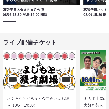
幕張平日ネタＳＰ８月公演
幕張平日ネタＳ
08/06 13:30 開場 14:00 開演
08/06 15:30 開
ライブ配信チケット
たくろうとぐろう～今井らいぱち編
ミカボ土屋pre
～（8/6 19:30）
大好き芸人（8/