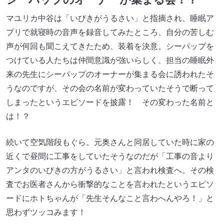
マユリカ中谷は「いびきがうるさい」と指摘され、睡眠ア
プリで就寝時の音声を録音してみたところ、自分の苦しむ
声が何回も聞こえてきたため、装着を決意。シーパップを
つけている人たちは仲間意識が強いらしく、担当の睡眠外
来の先生にシーパップのオーナーが集まる会に誘われたそ
うなのですが、その会の名前が変わっていたそうで断って
しまったというエピソードを披露！ その変わった名前と
は！？
続いて空気階段もぐら。元奥さんと同居していた時に家の
近くで昼間に工事をしていたそうなのだが「工事の音より
アンタのいびきの方がうるさい」と言われ検査へ。その検
査でお医者さんから衝撃的なことを言われたというエピソ
ードにホトちゃんが「先生そんなこと言わへんやろ！」と
思わずツッコみます！