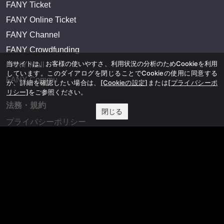
FANY Ticket
FANY Online Ticket
FANY Channel
FANY Crowdfunding
当サイトは、お客様の使いやすさ、利用状況の分析のためCookieを利用
FANY Mall
しています。このダイアログを閉じることでCookieの使用に同意する
FANY Commu
か、詳細を確認したい場合は、
[Cookieの設定]
または
[プライバシーポ
リシー]
をご参照ください。
法務・規約
閉じる
プライバシーポリシー
反社会的勢力排除宣言
会社情報
吉本興業株式会社
お問い合わせ
その他