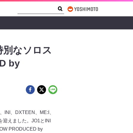
Search Form
Search
特別なソロス
D by
I、DXTEEN、ME:I、
日目を迎えました。JO1とINI
 PRODUCED by