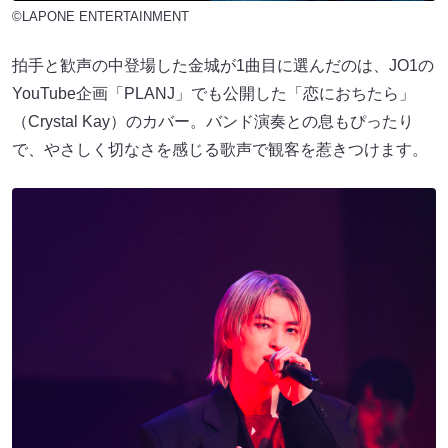
©LAPONE ENTERTAINMENT
拍手と歓声の中登場した金城が1曲目に選んだのは、JO1の
YouTube企画「PLANJ」でも公開した「恋におちたら」
（Crystal Kay）のカバー。バンド演奏との息もぴったり
で、やさしく切なさを感じる歌声で観客を惹きつけます。