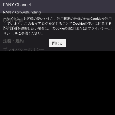
FANY Channel
FANY Crowdfunding
当サイトは、お客様の使いやすさ、利用状況の分析のためCookieを利用
FANY Mall
しています。このダイアログを閉じることでCookieの使用に同意する
FANY Commu
か、詳細を確認したい場合は、
[Cookieの設定]
または
[プライバシーポ
リシー]
をご参照ください。
法務・規約
閉じる
プライバシーポリシー
反社会的勢力排除宣言
会社情報
吉本興業株式会社
お問い合わせ
その他
よしもとニュースセンターアーカイブ