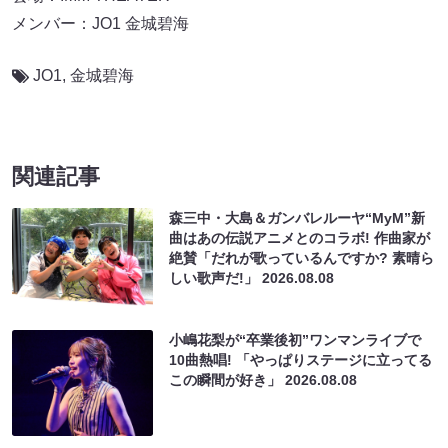
メンバー：JO1 金城碧海
JO1
,
金城碧海
関連記事
森三中・大島＆ガンバレルーヤ“MyM”新
曲はあの伝説アニメとのコラボ! 作曲家が
絶賛「だれが歌っているんですか? 素晴ら
しい歌声だ!」
2026.08.08
小嶋花梨が“卒業後初”ワンマンライブで
10曲熱唱! 「やっぱりステージに立ってる
この瞬間が好き」
2026.08.08