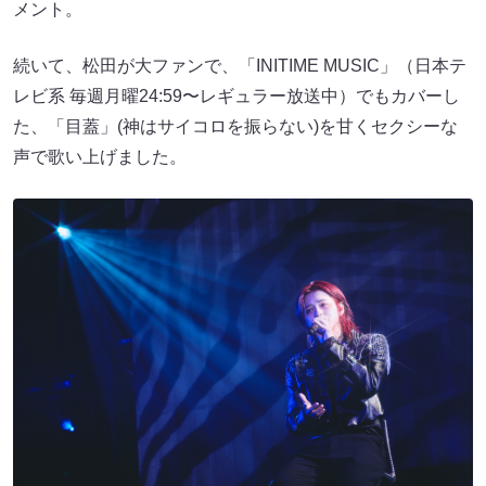
メント。
続いて、松田が大ファンで、「INITIME MUSIC」（日本テ
レビ系 毎週月曜24:59〜レギュラー放送中）でもカバーし
た、「目蓋」(神はサイコロを振らない)を甘くセクシーな
声で歌い上げました。