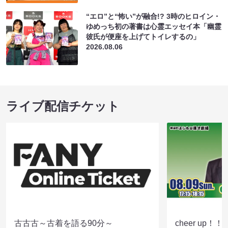
“エロ”と“怖い”が融合!? 3時のヒロイン・
ゆめっち初の著書は心霊エッセイ本「幽霊
彼氏が便座を上げてトイレするの」
2026.08.06
ライブ配信チケット
古古古～古着を語る90分～
cheer up！