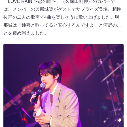
「LOVE RAIN 〜恋の雨〜」（久保田利伸）のカバーで
は、メンバーの與那城奨がゲストでサプライズ登場。相性
抜群の二人の歌声で4曲を楽しそうに歌い上げました。與
那城は「純喜と歌ってると安心するんですよ」と河野のこ
とを褒め讃えました。