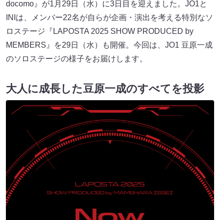
docomo』が1月29日（水）に3日目を迎えました。JO1と
INIは、メンバー22名が自らが企画・演出を考える特別なソ
ロステージ『LAPOSTA 2025 SHOW PRODUCED by
MEMBERS』を29日（水）も開催。今回は、JO1 豆原一成
のソロステージの様子をお届けします。
大人に成長した豆原一成のすべてを投影