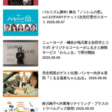
バカリズム脚本! 舞台『ノンレムの窓』
vol.2のFANYチケット1次先行受付スター
ト
2026.08.07
ニューヨーク・嶋佐が地元富士吉田市とコ
ラボ! オリジナルコーヒーがふるさと納税
サービス「わらふる」で受付開始
2026.08.06
丹生明里がゲスト出演! パンサー向井＆長
田『くるま温泉ちゃんねる』
2026.08.06
鈴川絢子×JR東海リテイリング・プラスの
トラベルグッズ発売!
2026.08.05