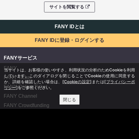
サイトを閲覧する
FANY IDとは
FANY IDに登録・ログインする
FANYサービス
FANY
当サイトは、お客様の使いやすさ、利用状況の分析のためCookieを利用
しています。このダイアログを閉じることでCookieの使用に同意する
FANY Ticket
か、詳細を確認したい場合は、
[Cookieの設定]
または
[プライバシーポ
FANY Online Ticket
リシー]
をご参照ください。
FANY Channel
閉じる
FANY Crowdfunding
FANY Mall
FANY Commu