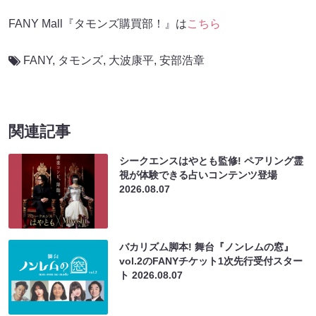
FANY Mall『タモンズ購買部！』は
こちら
FANY
,
タモンズ
,
大波康平
,
安部浩章
関連記事
シークエンスはやとも監修! ペアリング霊
視が体験できる占いコンテンツ登場
2026.08.07
バカリズム脚本! 舞台『ノンレムの窓』
vol.2のFANYチケット1次先行受付スター
ト
2026.08.07