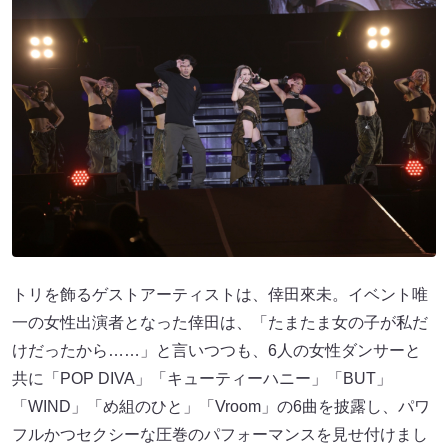
トリを飾るゲストアーティストは、倖田來未。イベント唯
一の女性出演者となった倖田は、「たまたま女の子が私だ
けだったから……」と言いつつも、6人の女性ダンサーと
共に「POP DIVA」「キューティーハニー」「BUT」
「WIND」「め組のひと」「Vroom」の6曲を披露し、パワ
フルかつセクシーな圧巻のパフォーマンスを見せ付けまし