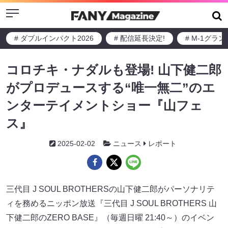
Menu
# ダブルインパクト2026
# 配信延長決定!
# M-1グラ
コロチキ・ナダルも登場! 山下健二郎
がプロデュースする“唯一無二”のエ
ンターテイメントショー『山フェ
ス』
2025-02-02
ニュース
レポート
三代目 J SOUL BROTHERSの山下健二郎がパーソナリテ
ィを務めるニッポン放送『三代目 J SOUL BROTHERS 山
下健二郎のZERO BASE』（毎週日曜 21:40～）のイベン