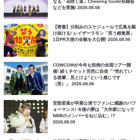
なる「花咲く道」Cheering Guide収録会
などを実施!
2026.08.06
【密着】分刻みのスケジュールで広島を駆
け抜ける! レイザーラモン「笑う錯覚展」
1日PR大使の全貌を大公開!
2026.08.06
COWCOWが今年も恒例の全国ツアー開
催! 続くチケット完売に自信「“売れてい
る後輩、見とけよ”という感じです
（笑）」
2026.08.06
安部若菜が卒業公演でファンに感謝のパフ
ォーマンス! 今後の夢は「大作家になって
NMBのメンバーをねじ込む」!?
2026.08.05