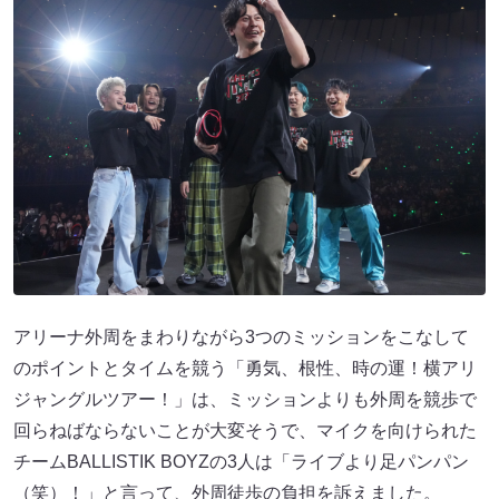
アリーナ外周をまわりながら3つのミッションをこなして
のポイントとタイムを競う「勇気、根性、時の運！横アリ
ジャングルツアー！」は、ミッションよりも外周を競歩で
回らねばならないことが大変そうで、マイクを向けられた
チームBALLISTIK BOYZの3人は「ライブより足パンパン
（笑）！」と言って、外周徒歩の負担を訴えました。