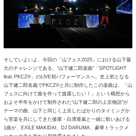
そしていよいよ、今回の「山フェス2025」における山下最
大のチャレンジである、“山下健二郎楽曲”「SPOTLIGHT
feat. PKCZ®」のLIVE初パフォーマンスへ。史上初となる
山下健二郎名義でPKCZ®と共に制作したこの楽曲は、「山
フェスに向けて曲を作って披露したい！」という構想から
およそ半年をかけて制作された“山下健二郎の上京物語”が
テーマの曲、山下と同じく上京したばかりのタイミングか
ら苦楽を共にしてきた後輩・白濱亜嵐と一緒に歌いあげる
1曲が、EXILE MAKIDAI、DJ DARUMA、豪華トラックメ