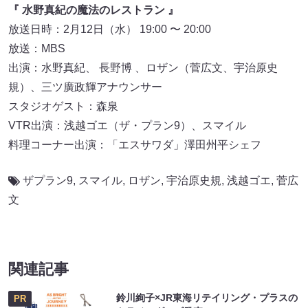
『 水野真紀の魔法のレストラン 』
放送日時：2月12日（水） 19:00 〜 20:00
放送：MBS
出演：水野真紀、 長野博 、ロザン（菅広文、宇治原史
規）、三ツ廣政輝アナウンサー
スタジオゲスト：森泉
VTR出演：浅越ゴエ（ザ・プラン9）、スマイル
料理コーナー出演：「エスサワダ」澤田州平シェフ
ザプラン9
,
スマイル
,
ロザン
,
宇治原史規
,
浅越ゴエ
,
菅広
文
関連記事
鈴川絢子×JR東海リテイリング・プラスの
PR