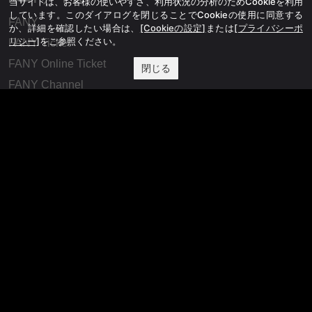
当サイトは、お客様の使いやすさ、利用状況の分析のためCookieを利用
しています。このダイアログを閉じることでCookieの使用に同意する
FANY
か、詳細を確認したい場合は、
[Cookieの設定]
または
[プライバシーポ
リシー]
をご参照ください。
FANY Ticket
FANY Online Ticket
閉じる
FANY Channel
FANY Crowdfunding
FANY Mall
FANY Commu
法務・規約
プライバシーポリシー
反社会的勢力排除宣言
会社情報
吉本興業株式会社
お問い合わせ