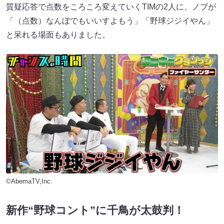
質疑応答で点数をころころ変えていくTIMの2人に、ノブが
「（点数）なんぼでもいいすよもう」「野球ジジイやん」
と呆れる場面もありました。
©AbemaTV,Inc.
新作“野球コント”に千鳥が太鼓判！