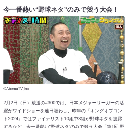
今一番熱い“野球ネタ”のみで競う大会！
©AbemaTV,Inc.
2月2日（日）放送の#300では、日本メジャーリーガーの活
躍がワイドショーを連日賑わし、昨年の『キングオブコン
ト2024』ではファイナリスト10組中3組が野球ネタを披露
するなど、今一番熱い“野球ネタ”のみで競う大会「第1回 野