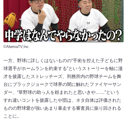
©AbemaTV,Inc.
一方、野球に詳しくはないものの“手術を控えた子どもに野
球選手がホームランを約束する”というストーリーを軸に漫
才を披露したストレッチーズ、刑務所内の野球チームを舞
台にブラックジョークで球界の闇に触れたファイヤーサン
ダー、“草野球の助っ人を頼まれたと思いきや……”という
すれ違いコントを披露したや団は、ネタ自体は評価された
ものの野球愛が強いあまり暴走する審査員に振り回される
ことに。