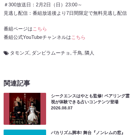
＃300放送日：2月2日（日）23:00～
見逃し配信：番組放送後より7日間限定で無料見逃し配信
番組ページは
こちら
番組公式YouTubeチャンネルは
こちら
タモンズ
,
ダンビラムーチョ
,
千鳥
,
隣人
関連記事
シークエンスはやとも監修! ペアリング霊
視が体験できる占いコンテンツ登場
2026.08.07
バカリズム脚本! 舞台『ノンレムの窓』