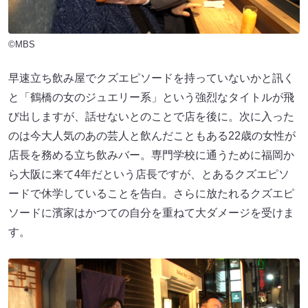
©MBS
早速立ち飲み屋でクズエピソードを持っていないかと訊く
と「鶴橋の女のジュエリー系」という強烈なタイトルが飛
び出しますが、話せないとのことで店を後に。次に入った
のは今大人気のあの芸人と飲んだこともある22歳の女性が
店長を務める立ち飲みバー。専門学校に通うために福岡か
ら大阪に来て4年だという店長ですが、とあるクズエピソ
ードで休学していることを告白。さらに放たれるクズエピ
ソードに濱家はかつての自分を重ねて大ダメージを受けま
す。