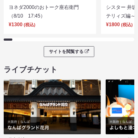
ヨネダ2000のおトーク座右衛門
シスター 井坂
（8/10 17:45）
テリィズ編～（8
¥1300
¥1800
(税込)
(税込)
サイトを閲覧する
ライブチケット