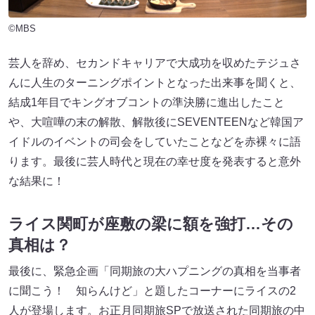
©MBS
芸人を辞め、セカンドキャリアで大成功を収めたテジュさ
んに人生のターニングポイントとなった出来事を聞くと、
結成1年目でキングオブコントの準決勝に進出したこと
や、大喧嘩の末の解散、解散後にSEVENTEENなど韓国ア
イドルのイベントの司会をしていたことなどを赤裸々に語
ります。最後に芸人時代と現在の幸せ度を発表すると意外
な結果に！
ライス関町が座敷の梁に額を強打…その
真相は？
最後に、緊急企画「同期旅の大ハプニングの真相を当事者
に聞こう！ 知らんけど」と題したコーナーにライスの2
人が登場します。お正月同期旅SPで放送された同期旅の中