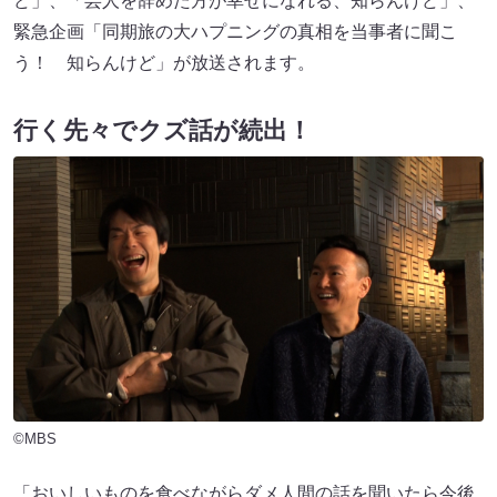
ど」、「芸人を辞めた方が幸せになれる、知らんけど」、
緊急企画「同期旅の大ハプニングの真相を当事者に聞こ
う！ 知らんけど」が放送されます。
行く先々でクズ話が続出！
©MBS
「おいしいものを食べながらダメ人間の話を聞いたら今後