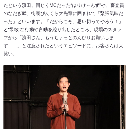
たという濱田。同じくMCだった“はりけ～んず”や、審査員
のなだぎ武、街裏ぴんくら大先輩に囲まれて「緊張気味だ
った」といいます。「だからこそ、思い切ってやろう！」
と“果敢”な行動や言動を繰り出したところ、現場のスタッ
フから「濱田さん、もうちょっとのんびりお願いしま
す……」と注意されたというエピソードに、お客さんは大
笑い。