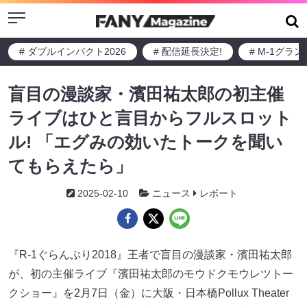
Menu
# ダブルインパクト2026
# 配信延長決定!
# M-1グラ
盲目の漫談家・濱田祐太郎の初主催
ライブはひと言目からフルスロット
ル! 「エグみの効いたトークを聞い
てもらえたら」
2025-02-10
ニュース
レポート
『R-1ぐらんぷり2018』王者で盲目の漫談家・濱田祐太郎
が、初の主催ライブ『濱田祐太郎のモウドクモウレツトー
クショー』を2月7日（金）に大阪・日本橋Pollux Theater