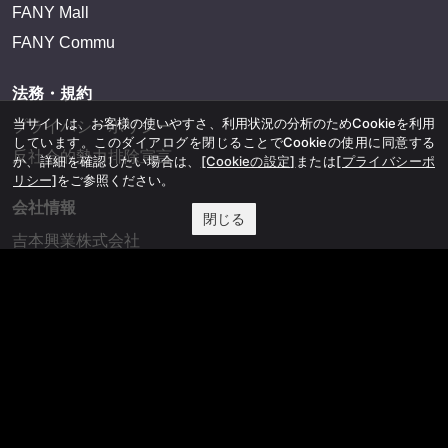
FANY Mall
FANY Commu
法務・規約
当サイトは、お客様の使いやすさ、利用状況の分析のためCookieを利用
プライバシーポリシー
しています。このダイアログを閉じることでCookieの使用に同意する
反社会的勢力排除宣言
か、詳細を確認したい場合は、
[Cookieの設定]
または
[プライバシーポ
リシー]
をご参照ください。
会社情報
閉じる
吉本興業株式会社
お問い合わせ
その他
よしもとニュースセンターアーカイブ
©YOSHIMOTO KOGYO, All Rights Reserved.