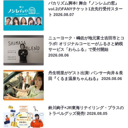
バカリズム脚本! 舞台『ノンレムの窓』
vol.2のFANYチケット1次先行受付スター
ト
2026.08.07
ニューヨーク・嶋佐が地元富士吉田市とコ
ラボ! オリジナルコーヒーがふるさと納税
サービス「わらふる」で受付開始
2026.08.06
丹生明里がゲスト出演! パンサー向井＆長
田『くるま温泉ちゃんねる』
2026.08.06
鈴川絢子×JR東海リテイリング・プラスの
トラベルグッズ発売!
2026.08.05