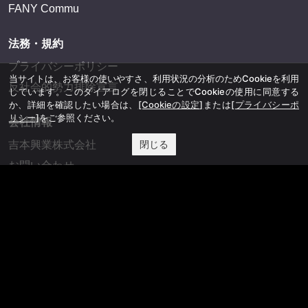
FANY Commu
法務・規約
プライバシーポリシー
当サイトは、お客様の使いやすさ、利用状況の分析のためCookieを利用
反社会的勢力排除宣言
しています。このダイアログを閉じることでCookieの使用に同意する
か、詳細を確認したい場合は、
[Cookieの設定]
または
[プライバシーポ
リシー]
をご参照ください。
会社情報
閉じる
吉本興業株式会社
お問い合わせ
その他
よしもとニュースセンターアーカイブ
©YOSHIMOTO KOGYO, All Rights Reserved.